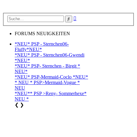
Erweiterte
Suche
Suche
FORUMS NEUIGKEITEN
*NEU* PSP - Sternchen06-
Fluffy*NEU*
*NEU* PSP - Sternchen06-Gwendi
*NEU*
*NEU* PSP- Sternchen - Birgit *
NEU*
*NEU* PSP-Mermaid-Coclo *NEU*
* NEU * PSP>Mermaid-Vogue *
NEU
*NEU** PSP >Reny- Sommerhexe*
NEU *
❮
❯