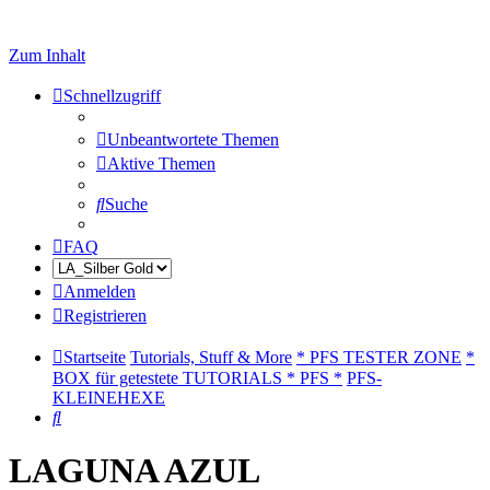
Zum Inhalt
Schnellzugriff
Unbeantwortete Themen
Aktive Themen
Suche
FAQ
Anmelden
Registrieren
Startseite
Tutorials, Stuff & More
* PFS TESTER ZONE
*
BOX für getestete TUTORIALS * PFS *
PFS-
KLEINEHEXE
Suche
LAGUNA AZUL