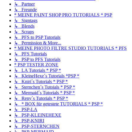
↳ Partner
↳ Freunde
* MEINE PAINT SHOP PRO TUTORIALS * PSP
↳ Signtags
↳ Blends
↳ Scraps
↳ PFS to PSP Tutorials
↳ Permission & More...
* MEINE PHOTO FILTRE STUDIO TUTORIALS * PFS
↳ PFS Tutorials
↳ PSP to PFS Tutorials
* PSP TESTER ZONE
↳ LA Tutorials * PSP *
↳ KleineHexe´s Tutorials *PSP *
↳ Kniri´s Tutorials * PSP *
↳ Sternchen´s Tutoials * PSP *
↳ Mermaid´s Tutorials * PSP *
↳ Reny´s Tutorials * PSP *
↳ * BOX für getestete TUTORIALS * PSP *
↳ PSP-LA
↳ PSP-KLEINEHEXE
↳ PSP-KNIRI
↳ PSP-STERNCHEN
↳ PSP-MERMAID