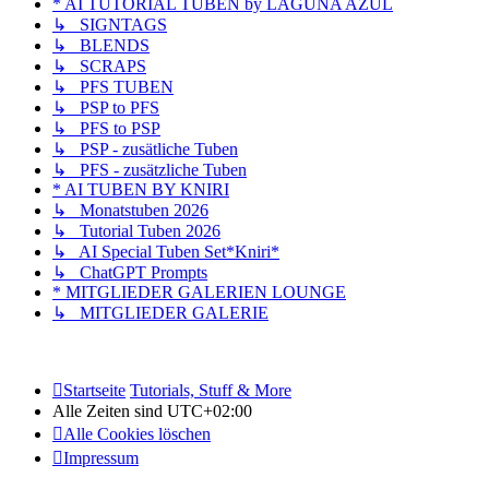
* AI TUTORIAL TUBEN by LAGUNA AZUL
↳ SIGNTAGS
↳ BLENDS
↳ SCRAPS
↳ PFS TUBEN
↳ PSP to PFS
↳ PFS to PSP
↳ PSP - zusätliche Tuben
↳ PFS - zusätzliche Tuben
* AI TUBEN BY KNIRI
↳ Monatstuben 2026
↳ Tutorial Tuben 2026
↳ AI Special Tuben Set*Kniri*
↳ ChatGPT Prompts
* MITGLIEDER GALERIEN LOUNGE
↳ MITGLIEDER GALERIE
Startseite
Tutorials, Stuff & More
Alle Zeiten sind
UTC+02:00
Alle Cookies löschen
Impressum