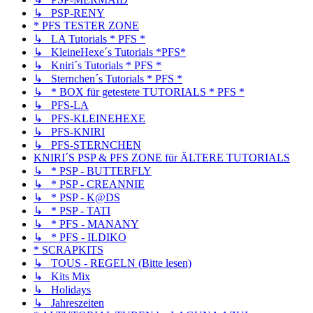
↳ PSP-RENY
* PFS TESTER ZONE
↳ LA Tutorials * PFS *
↳ KleineHexe´s Tutorials *PFS*
↳ Kniri´s Tutorials * PFS *
↳ Sternchen´s Tutorials * PFS *
↳ * BOX für getestete TUTORIALS * PFS *
↳ PFS-LA
↳ PFS-KLEINEHEXE
↳ PFS-KNIRI
↳ PFS-STERNCHEN
KNIRI´S PSP & PFS ZONE für ÄLTERE TUTORIALS
↳ * PSP - BUTTERFLY
↳ * PSP - CREANNIE
↳ * PSP - K@DS
↳ * PSP - TATI
↳ * PFS - MANANY
↳ * PFS - ILDIKO
* SCRAPKITS
↳ TOUS - REGELN (Bitte lesen)
↳ Kits Mix
↳ Holidays
↳ Jahreszeiten