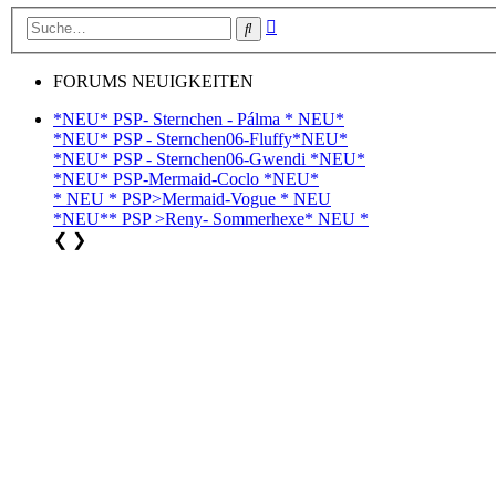
Erweiterte
Suche
Suche
FORUMS NEUIGKEITEN
*NEU* PSP- Sternchen - Pálma * NEU*
*NEU* PSP - Sternchen06-Fluffy*NEU*
*NEU* PSP - Sternchen06-Gwendi *NEU*
*NEU* PSP-Mermaid-Coclo *NEU*
* NEU * PSP>Mermaid-Vogue * NEU
*NEU** PSP >Reny- Sommerhexe* NEU *
❮
❯