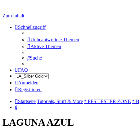
Zum Inhalt
Schnellzugriff
Unbeantwortete Themen
Aktive Themen
Suche
FAQ
Anmelden
Registrieren
Startseite
Tutorials, Stuff & More
* PFS TESTER ZONE
* 
Suche
LAGUNA AZUL