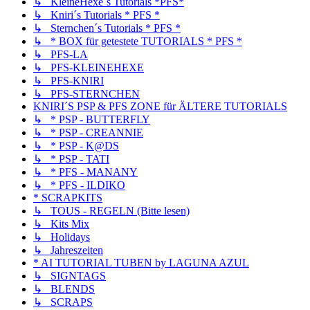
↳ KleineHexe´s Tutorials *PFS*
↳ Kniri´s Tutorials * PFS *
↳ Sternchen´s Tutorials * PFS *
↳ * BOX für getestete TUTORIALS * PFS *
↳ PFS-LA
↳ PFS-KLEINEHEXE
↳ PFS-KNIRI
↳ PFS-STERNCHEN
KNIRI´S PSP & PFS ZONE für ÄLTERE TUTORIALS
↳ * PSP - BUTTERFLY
↳ * PSP - CREANNIE
↳ * PSP - K@DS
↳ * PSP - TATI
↳ * PFS - MANANY
↳ * PFS - ILDIKO
* SCRAPKITS
↳ TOUS - REGELN (Bitte lesen)
↳ Kits Mix
↳ Holidays
↳ Jahreszeiten
* AI TUTORIAL TUBEN by LAGUNA AZUL
↳ SIGNTAGS
↳ BLENDS
↳ SCRAPS