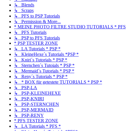
↳ Blends
↳ Scraps
↳ PFS to PSP Tutorials
↳ Permission & More...
* MEINE PHOTO FILTRE STUDIO TUTORIALS * PFS
↳ PFS Tutorials
↳ PSP to PFS Tutorials
* PSP TESTER ZONE
↳ LA Tutorials * PSP *
↳ KleineHexe´s Tutorials *PSP *
↳ Kniri´s Tutorials * PSP *
↳ Sternchen´s Tutoials * PSP *
↳ Mermaid´s Tutorials * PSP *
↳ Reny´s Tutorials * PSP *
↳ * BOX für getestete TUTORIALS * PSP *
↳ PSP-LA
↳ PSP-KLEINEHEXE
↳ PSP-KNIRI
↳ PSP-STERNCHEN
↳ PSP-MERMAID
↳ PSP-RENY
* PFS TESTER ZONE
↳ LA Tutorials * PFS *