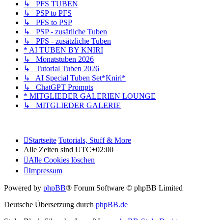
↳ PFS TUBEN
↳ PSP to PFS
↳ PFS to PSP
↳ PSP - zusätliche Tuben
↳ PFS - zusätzliche Tuben
* AI TUBEN BY KNIRI
↳ Monatstuben 2026
↳ Tutorial Tuben 2026
↳ AI Special Tuben Set*Kniri*
↳ ChatGPT Prompts
* MITGLIEDER GALERIEN LOUNGE
↳ MITGLIEDER GALERIE
Startseite
Tutorials, Stuff & More
Alle Zeiten sind
UTC+02:00
Alle Cookies löschen
Impressum
Powered by
phpBB
® Forum Software © phpBB Limited
Deutsche Übersetzung durch
phpBB.de