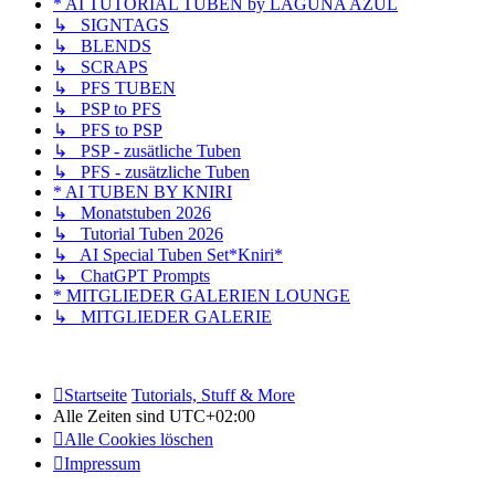
* AI TUTORIAL TUBEN by LAGUNA AZUL
↳ SIGNTAGS
↳ BLENDS
↳ SCRAPS
↳ PFS TUBEN
↳ PSP to PFS
↳ PFS to PSP
↳ PSP - zusätliche Tuben
↳ PFS - zusätzliche Tuben
* AI TUBEN BY KNIRI
↳ Monatstuben 2026
↳ Tutorial Tuben 2026
↳ AI Special Tuben Set*Kniri*
↳ ChatGPT Prompts
* MITGLIEDER GALERIEN LOUNGE
↳ MITGLIEDER GALERIE
Startseite
Tutorials, Stuff & More
Alle Zeiten sind
UTC+02:00
Alle Cookies löschen
Impressum