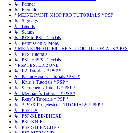
↳ Partner
↳ Freunde
* MEINE PAINT SHOP PRO TUTORIALS * PSP
↳ Signtags
↳ Blends
↳ Scraps
↳ PFS to PSP Tutorials
↳ Permission & More...
* MEINE PHOTO FILTRE STUDIO TUTORIALS * PFS
↳ PFS Tutorials
↳ PSP to PFS Tutorials
* PSP TESTER ZONE
↳ LA Tutorials * PSP *
↳ KleineHexe´s Tutorials *PSP *
↳ Kniri´s Tutorials * PSP *
↳ Sternchen´s Tutoials * PSP *
↳ Mermaid´s Tutorials * PSP *
↳ Reny´s Tutorials * PSP *
↳ * BOX für getestete TUTORIALS * PSP *
↳ PSP-LA
↳ PSP-KLEINEHEXE
↳ PSP-KNIRI
↳ PSP-STERNCHEN
↳ PSP-MERMAID