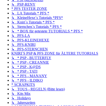
↳ PSP-RENY
* PFS TESTER ZONE
↳ LA Tutorials * PFS *
↳ KleineHexe´s Tutorials *PFS*
↳ Kniri´s Tutorials * PFS *
↳ Sternchen´s Tutorials * PFS *
↳ * BOX für getestete TUTORIALS * PFS *
↳ PFS-LA
↳ PFS-KLEINEHEXE
↳ PFS-KNIRI
↳ PFS-STERNCHEN
KNIRI´S PSP & PFS ZONE für ÄLTERE TUTORIALS
↳ * PSP - BUTTERFLY
↳ * PSP - CREANNIE
↳ * PSP - K@DS
↳ * PSP - TATI
↳ * PFS - MANANY
↳ * PFS - ILDIKO
* SCRAPKITS
↳ TOUS - REGELN (Bitte lesen)
↳ Kits Mix
↳ Holidays
↳ Jahreszeiten