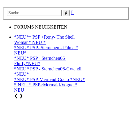
Erweiterte
Suche
Suche
FORUMS NEUIGKEITEN
*NEU** PSP >Reny- The Shell
Woman* NEU *
*NEU* PSP- Sternchen - Pálma *
NEU*
*NEU* PSP - Sternchen06-
Fluffy*NEU*
*NEU* PSP - Sternchen06-Gwendi
*NEU*
*NEU* PSP-Mermaid-Coclo *NEU*
* NEU * PSP>Mermaid-Vogue *
NEU
❮
❯