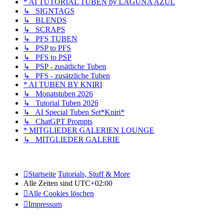
* AI TUTORIAL TUBEN by LAGUNA AZUL
↳ SIGNTAGS
↳ BLENDS
↳ SCRAPS
↳ PFS TUBEN
↳ PSP to PFS
↳ PFS to PSP
↳ PSP - zusätliche Tuben
↳ PFS - zusätzliche Tuben
* AI TUBEN BY KNIRI
↳ Monatstuben 2026
↳ Tutorial Tuben 2026
↳ AI Special Tuben Set*Kniri*
↳ ChatGPT Prompts
* MITGLIEDER GALERIEN LOUNGE
↳ MITGLIEDER GALERIE
Startseite
Tutorials, Stuff & More
Alle Zeiten sind
UTC+02:00
Alle Cookies löschen
Impressum