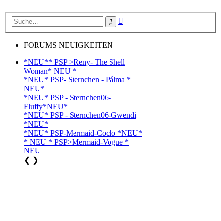
Erweiterte
Suche
Suche
FORUMS NEUIGKEITEN
*NEU** PSP >Reny- The Shell
Woman* NEU *
*NEU* PSP- Sternchen - Pálma *
NEU*
*NEU* PSP - Sternchen06-
Fluffy*NEU*
*NEU* PSP - Sternchen06-Gwendi
*NEU*
*NEU* PSP-Mermaid-Coclo *NEU*
* NEU * PSP>Mermaid-Vogue *
NEU
❮
❯