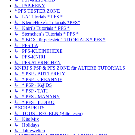
↳ PSP-RENY
* PFS TESTER ZONE
↳ LA Tutorials * PFS *
↳ KleineHexe´s Tutorials *PFS*
↳ Kniri´s Tutorials * PFS *
↳ Sternchen´s Tutorials * PFS *
↳ * BOX für getestete TUTORIALS * PFS *
↳ PFS-LA
↳ PFS-KLEINEHEXE
↳ PFS-KNIRI
↳ PFS-STERNCHEN
KNIRI´S PSP & PFS ZONE für ÄLTERE TUTORIALS
↳ * PSP - BUTTERFLY
↳ * PSP - CREANNIE
↳ * PSP - K@DS
↳ * PSP - TATI
↳ * PFS - MANANY
↳ * PFS - ILDIKO
* SCRAPKITS
↳ TOUS - REGELN (Bitte lesen)
↳ Kits Mix
↳ Holidays
↳ Jahreszeiten