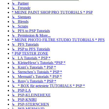
↳ Partner
↳ Freunde
* MEINE PAINT SHOP PRO TUTORIALS * PSP
↳ Signtags
↳ Blends
↳ Scraps
↳ PFS to PSP Tutorials
↳ Permission & More...
* MEINE PHOTO FILTRE STUDIO TUTORIALS * PFS
↳ PFS Tutorials
↳ PSP to PFS Tutorials
* PSP TESTER ZONE
↳ LA Tutorials * PSP *
↳ KleineHexe´s Tutorials *PSP *
↳ Kniri´s Tutorials * PSP *
↳ Sternchen´s Tutoials * PSP *
↳ Mermaid´s Tutorials * PSP *
↳ Reny´s Tutorials * PSP *
↳ * BOX für getestete TUTORIALS * PSP *
↳ PSP-LA
↳ PSP-KLEINEHEXE
↳ PSP-KNIRI
↳ PSP-STERNCHEN
↳ PSP-MERMAID