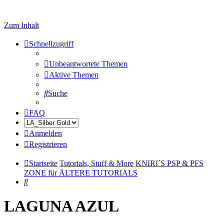
Zum Inhalt
Schnellzugriff
Unbeantwortete Themen
Aktive Themen
Suche
FAQ
Anmelden
Registrieren
Startseite
Tutorials, Stuff & More
KNIRI´S PSP & PFS
ZONE für ÄLTERE TUTORIALS
Suche
LAGUNA AZUL