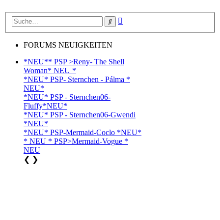
Erweiterte
Suche
Suche
FORUMS NEUIGKEITEN
*NEU** PSP >Reny- The Shell
Woman* NEU *
*NEU* PSP- Sternchen - Pálma *
NEU*
*NEU* PSP - Sternchen06-
Fluffy*NEU*
*NEU* PSP - Sternchen06-Gwendi
*NEU*
*NEU* PSP-Mermaid-Coclo *NEU*
* NEU * PSP>Mermaid-Vogue *
NEU
❮
❯