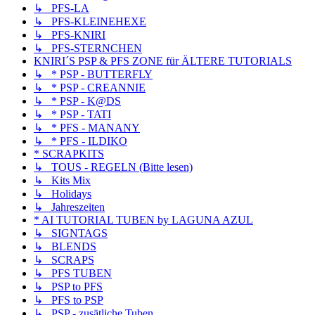
↳ PFS-LA
↳ PFS-KLEINEHEXE
↳ PFS-KNIRI
↳ PFS-STERNCHEN
KNIRI´S PSP & PFS ZONE für ÄLTERE TUTORIALS
↳ * PSP - BUTTERFLY
↳ * PSP - CREANNIE
↳ * PSP - K@DS
↳ * PSP - TATI
↳ * PFS - MANANY
↳ * PFS - ILDIKO
* SCRAPKITS
↳ TOUS - REGELN (Bitte lesen)
↳ Kits Mix
↳ Holidays
↳ Jahreszeiten
* AI TUTORIAL TUBEN by LAGUNA AZUL
↳ SIGNTAGS
↳ BLENDS
↳ SCRAPS
↳ PFS TUBEN
↳ PSP to PFS
↳ PFS to PSP
↳ PSP - zusätliche Tuben