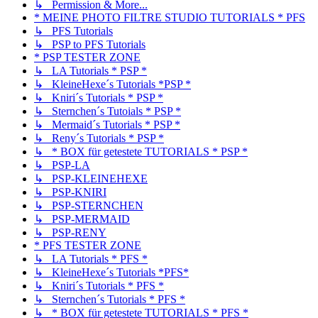
↳ Permission & More...
* MEINE PHOTO FILTRE STUDIO TUTORIALS * PFS
↳ PFS Tutorials
↳ PSP to PFS Tutorials
* PSP TESTER ZONE
↳ LA Tutorials * PSP *
↳ KleineHexe´s Tutorials *PSP *
↳ Kniri´s Tutorials * PSP *
↳ Sternchen´s Tutoials * PSP *
↳ Mermaid´s Tutorials * PSP *
↳ Reny´s Tutorials * PSP *
↳ * BOX für getestete TUTORIALS * PSP *
↳ PSP-LA
↳ PSP-KLEINEHEXE
↳ PSP-KNIRI
↳ PSP-STERNCHEN
↳ PSP-MERMAID
↳ PSP-RENY
* PFS TESTER ZONE
↳ LA Tutorials * PFS *
↳ KleineHexe´s Tutorials *PFS*
↳ Kniri´s Tutorials * PFS *
↳ Sternchen´s Tutorials * PFS *
↳ * BOX für getestete TUTORIALS * PFS *