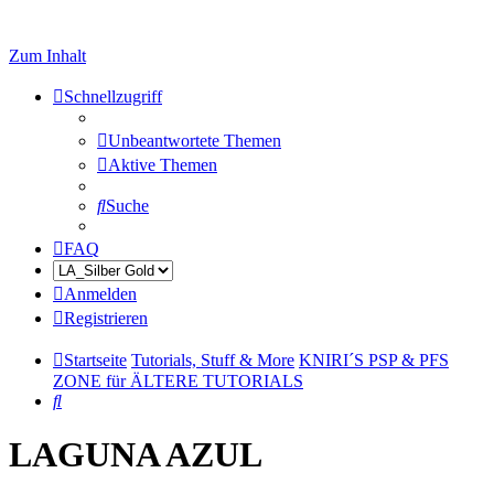
Zum Inhalt
Schnellzugriff
Unbeantwortete Themen
Aktive Themen
Suche
FAQ
Anmelden
Registrieren
Startseite
Tutorials, Stuff & More
KNIRI´S PSP & PFS
ZONE für ÄLTERE TUTORIALS
Suche
LAGUNA AZUL