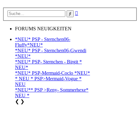
Erweiterte
Suche
Suche
FORUMS NEUIGKEITEN
*NEU* PSP - Sternchen06-
Fluffy*NEU*
*NEU* PSP - Sternchen06-Gwendi
*NEU*
*NEU* PSP- Sternchen - Birgit *
NEU*
*NEU* PSP-Mermaid-Coclo *NEU*
* NEU * PSP>Mermaid-Vogue *
NEU
*NEU** PSP >Reny- Sommerhexe*
NEU *
❮
❯