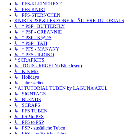
↳ PFS-KLEINEHEXE
↳ PFS-KNIRI
↳ PFS-STERNCHEN
KNIRI´S PSP & PFS ZONE für ÄLTERE TUTORIALS
↳ * PSP - BUTTERFLY
↳ * PSP - CREANNIE
↳ * PSP - K@DS
↳ * PSP - TATI
↳ * PFS - MANANY
↳ * PFS - ILDIKO
* SCRAPKITS
↳ TOUS - REGELN (Bitte lesen)
↳ Kits Mix
↳ Holidays
↳ Jahreszeiten
* AI TUTORIAL TUBEN by LAGUNA AZUL
↳ SIGNTAGS
↳ BLENDS
↳ SCRAPS
↳ PFS TUBEN
↳ PSP to PFS
↳ PFS to PSP
↳ PSP - zusätliche Tuben
↳ PFS - zusätzliche Tuben