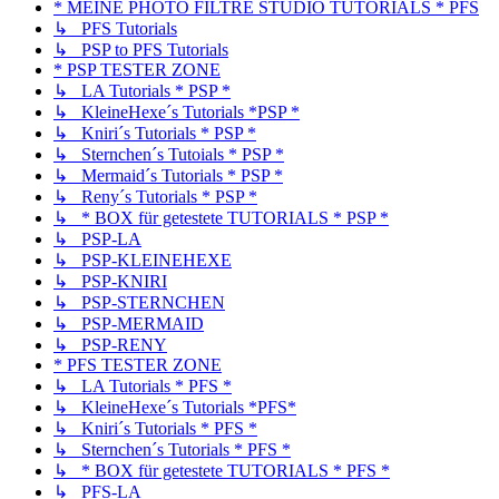
* MEINE PHOTO FILTRE STUDIO TUTORIALS * PFS
↳ PFS Tutorials
↳ PSP to PFS Tutorials
* PSP TESTER ZONE
↳ LA Tutorials * PSP *
↳ KleineHexe´s Tutorials *PSP *
↳ Kniri´s Tutorials * PSP *
↳ Sternchen´s Tutoials * PSP *
↳ Mermaid´s Tutorials * PSP *
↳ Reny´s Tutorials * PSP *
↳ * BOX für getestete TUTORIALS * PSP *
↳ PSP-LA
↳ PSP-KLEINEHEXE
↳ PSP-KNIRI
↳ PSP-STERNCHEN
↳ PSP-MERMAID
↳ PSP-RENY
* PFS TESTER ZONE
↳ LA Tutorials * PFS *
↳ KleineHexe´s Tutorials *PFS*
↳ Kniri´s Tutorials * PFS *
↳ Sternchen´s Tutorials * PFS *
↳ * BOX für getestete TUTORIALS * PFS *
↳ PFS-LA