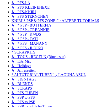
↳ PFS-LA
↳ PFS-KLEINEHEXE
↳ PFS-KNIRI
↳ PFS-STERNCHEN
KNIRI´S PSP & PFS ZONE für ÄLTERE TUTORIALS
↳ * PSP - BUTTERFLY
↳ * PSP - CREANNIE
↳ * PSP - K@DS
↳ * PSP - TATI
↳ * PFS - MANANY
↳ * PFS - ILDIKO
* SCRAPKITS
↳ TOUS - REGELN (Bitte lesen)
↳ Kits Mix
↳ Holidays
↳ Jahreszeiten
* AI TUTORIAL TUBEN by LAGUNA AZUL
↳ SIGNTAGS
↳ BLENDS
↳ SCRAPS
↳ PFS TUBEN
↳ PSP to PFS
↳ PFS to PSP
↳ PSP - zusätliche Tuben