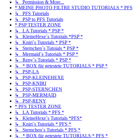
↳ Permission & More...
* MEINE PHOTO FILTRE STUDIO TUTORIALS * PFS
↳ PFS Tutorials
↳ PSP to PFS Tutorials
* PSP TESTER ZONE
↳ LA Tutorials * PSP *
↳ KleineHexe´s Tutorials *PSP *
↳ Kniri´s Tutorials * PSP *
↳ Sternchen´s Tutoials * PSP *
↳ Mermaid´s Tutorials * PSP *
↳ Reny´s Tutorials * PSP *
↳ * BOX für getestete TUTORIALS * PSP *
↳ PSP-LA
↳ PSP-KLEINEHEXE
↳ PSP-KNIRI
↳ PSP-STERNCHEN
↳ PSP-MERMAID
↳ PSP-RENY
* PFS TESTER ZONE
↳ LA Tutorials * PFS *
↳ KleineHexe´s Tutorials *PFS*
↳ Kniri´s Tutorials * PFS *
↳ Sternchen´s Tutorials * PFS *
↳ * BOX für getestete TUTORIALS * PFS *