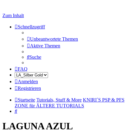
Zum Inhalt
Schnellzugriff
Unbeantwortete Themen
Aktive Themen
Suche
FAQ
Anmelden
Registrieren
Startseite
Tutorials, Stuff & More
KNIRI´S PSP & PFS
ZONE für ÄLTERE TUTORIALS
Suche
LAGUNA AZUL