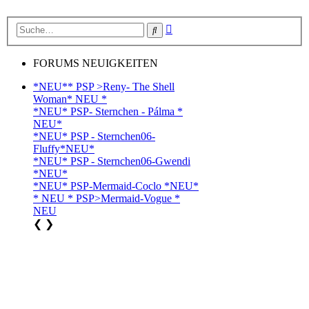
Erweiterte
Suche
Suche
FORUMS NEUIGKEITEN
*NEU** PSP >Reny- The Shell
Woman* NEU *
*NEU* PSP- Sternchen - Pálma *
NEU*
*NEU* PSP - Sternchen06-
Fluffy*NEU*
*NEU* PSP - Sternchen06-Gwendi
*NEU*
*NEU* PSP-Mermaid-Coclo *NEU*
* NEU * PSP>Mermaid-Vogue *
NEU
❮
❯