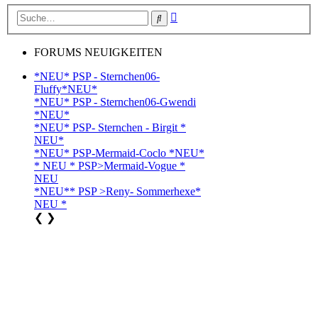
Erweiterte
Suche
Suche
FORUMS NEUIGKEITEN
*NEU* PSP - Sternchen06-
Fluffy*NEU*
*NEU* PSP - Sternchen06-Gwendi
*NEU*
*NEU* PSP- Sternchen - Birgit *
NEU*
*NEU* PSP-Mermaid-Coclo *NEU*
* NEU * PSP>Mermaid-Vogue *
NEU
*NEU** PSP >Reny- Sommerhexe*
NEU *
❮
❯