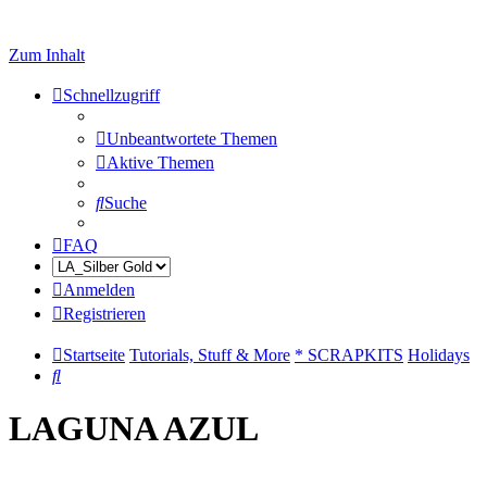
Zum Inhalt
Schnellzugriff
Unbeantwortete Themen
Aktive Themen
Suche
FAQ
Anmelden
Registrieren
Startseite
Tutorials, Stuff & More
* SCRAPKITS
Holidays
Suche
LAGUNA AZUL