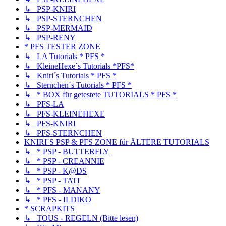
↳ PSP-KNIRI
↳ PSP-STERNCHEN
↳ PSP-MERMAID
↳ PSP-RENY
* PFS TESTER ZONE
↳ LA Tutorials * PFS *
↳ KleineHexe´s Tutorials *PFS*
↳ Kniri´s Tutorials * PFS *
↳ Sternchen´s Tutorials * PFS *
↳ * BOX für getestete TUTORIALS * PFS *
↳ PFS-LA
↳ PFS-KLEINEHEXE
↳ PFS-KNIRI
↳ PFS-STERNCHEN
KNIRI´S PSP & PFS ZONE für ÄLTERE TUTORIALS
↳ * PSP - BUTTERFLY
↳ * PSP - CREANNIE
↳ * PSP - K@DS
↳ * PSP - TATI
↳ * PFS - MANANY
↳ * PFS - ILDIKO
* SCRAPKITS
↳ TOUS - REGELN (Bitte lesen)