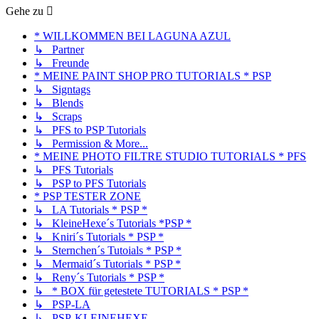
Gehe zu
* WILLKOMMEN BEI LAGUNA AZUL
↳ Partner
↳ Freunde
* MEINE PAINT SHOP PRO TUTORIALS * PSP
↳ Signtags
↳ Blends
↳ Scraps
↳ PFS to PSP Tutorials
↳ Permission & More...
* MEINE PHOTO FILTRE STUDIO TUTORIALS * PFS
↳ PFS Tutorials
↳ PSP to PFS Tutorials
* PSP TESTER ZONE
↳ LA Tutorials * PSP *
↳ KleineHexe´s Tutorials *PSP *
↳ Kniri´s Tutorials * PSP *
↳ Sternchen´s Tutoials * PSP *
↳ Mermaid´s Tutorials * PSP *
↳ Reny´s Tutorials * PSP *
↳ * BOX für getestete TUTORIALS * PSP *
↳ PSP-LA
↳ PSP-KLEINEHEXE