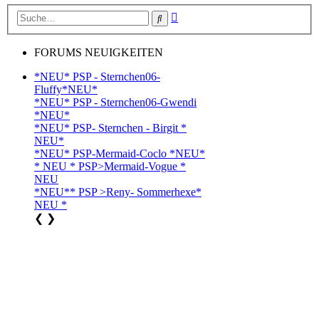
Erweiterte
Suche
Suche
FORUMS NEUIGKEITEN
*NEU* PSP - Sternchen06-
Fluffy*NEU*
*NEU* PSP - Sternchen06-Gwendi
*NEU*
*NEU* PSP- Sternchen - Birgit *
NEU*
*NEU* PSP-Mermaid-Coclo *NEU*
* NEU * PSP>Mermaid-Vogue *
NEU
*NEU** PSP >Reny- Sommerhexe*
NEU *
❮
❯