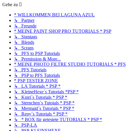
Gehe zu
* WILLKOMMEN BEI LAGUNA AZUL
↳ Partner
↳ Freunde
* MEINE PAINT SHOP PRO TUTORIALS * PSP
↳ Signtags
↳ Blends
↳ Scraps
↳ PFS to PSP Tutorials
↳ Permission & More...
* MEINE PHOTO FILTRE STUDIO TUTORIALS * PFS
↳ PFS Tutorials
↳ PSP to PFS Tutorials
* PSP TESTER ZONE
↳ LA Tutorials * PSP *
↳ KleineHexe´s Tutorials *PSP *
↳ Kniri´s Tutorials * PSP *
↳ Sternchen´s Tutoials * PSP *
↳ Mermaid´s Tutorials * PSP *
↳ Reny´s Tutorials * PSP *
↳ * BOX für getestete TUTORIALS * PSP *
↳ PSP-LA
↳ PSP-KLEINEHEXE