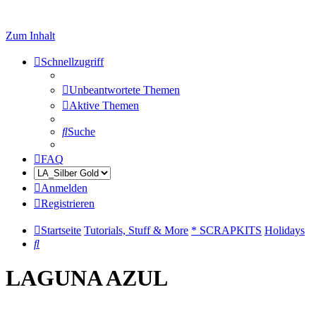
Zum Inhalt
Schnellzugriff
Unbeantwortete Themen
Aktive Themen
Suche
FAQ
Anmelden
Registrieren
Startseite
Tutorials, Stuff & More
* SCRAPKITS
Holidays
Suche
LAGUNA AZUL