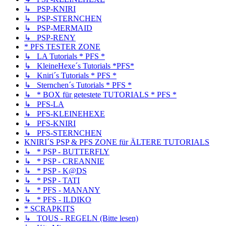
↳ PSP-KNIRI
↳ PSP-STERNCHEN
↳ PSP-MERMAID
↳ PSP-RENY
* PFS TESTER ZONE
↳ LA Tutorials * PFS *
↳ KleineHexe´s Tutorials *PFS*
↳ Kniri´s Tutorials * PFS *
↳ Sternchen´s Tutorials * PFS *
↳ * BOX für getestete TUTORIALS * PFS *
↳ PFS-LA
↳ PFS-KLEINEHEXE
↳ PFS-KNIRI
↳ PFS-STERNCHEN
KNIRI´S PSP & PFS ZONE für ÄLTERE TUTORIALS
↳ * PSP - BUTTERFLY
↳ * PSP - CREANNIE
↳ * PSP - K@DS
↳ * PSP - TATI
↳ * PFS - MANANY
↳ * PFS - ILDIKO
* SCRAPKITS
↳ TOUS - REGELN (Bitte lesen)