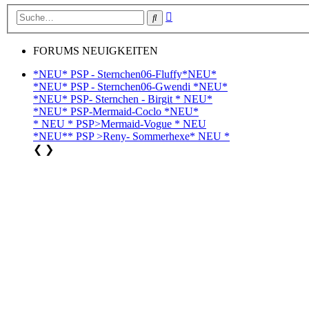
Erweiterte
Suche
Suche
FORUMS NEUIGKEITEN
*NEU* PSP - Sternchen06-Fluffy*NEU*
*NEU* PSP - Sternchen06-Gwendi *NEU*
*NEU* PSP- Sternchen - Birgit * NEU*
*NEU* PSP-Mermaid-Coclo *NEU*
* NEU * PSP>Mermaid-Vogue * NEU
*NEU** PSP >Reny- Sommerhexe* NEU *
❮
❯