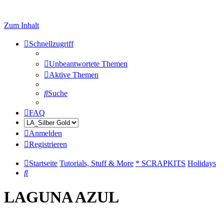
Zum Inhalt
Schnellzugriff
Unbeantwortete Themen
Aktive Themen
Suche
FAQ
Anmelden
Registrieren
Startseite
Tutorials, Stuff & More
* SCRAPKITS
Holidays
Suche
LAGUNA AZUL