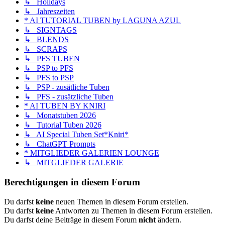
↳ Holidays
↳ Jahreszeiten
* AI TUTORIAL TUBEN by LAGUNA AZUL
↳ SIGNTAGS
↳ BLENDS
↳ SCRAPS
↳ PFS TUBEN
↳ PSP to PFS
↳ PFS to PSP
↳ PSP - zusätliche Tuben
↳ PFS - zusätzliche Tuben
* AI TUBEN BY KNIRI
↳ Monatstuben 2026
↳ Tutorial Tuben 2026
↳ AI Special Tuben Set*Kniri*
↳ ChatGPT Prompts
* MITGLIEDER GALERIEN LOUNGE
↳ MITGLIEDER GALERIE
Berechtigungen in diesem Forum
Du darfst
keine
neuen Themen in diesem Forum erstellen.
Du darfst
keine
Antworten zu Themen in diesem Forum erstellen.
Du darfst deine Beiträge in diesem Forum
nicht
ändern.