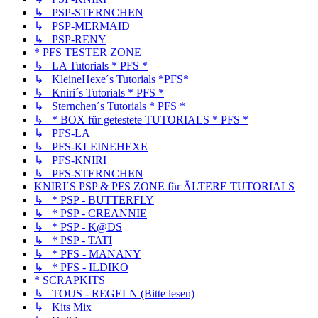
↳ PSP-STERNCHEN
↳ PSP-MERMAID
↳ PSP-RENY
* PFS TESTER ZONE
↳ LA Tutorials * PFS *
↳ KleineHexe´s Tutorials *PFS*
↳ Kniri´s Tutorials * PFS *
↳ Sternchen´s Tutorials * PFS *
↳ * BOX für getestete TUTORIALS * PFS *
↳ PFS-LA
↳ PFS-KLEINEHEXE
↳ PFS-KNIRI
↳ PFS-STERNCHEN
KNIRI´S PSP & PFS ZONE für ÄLTERE TUTORIALS
↳ * PSP - BUTTERFLY
↳ * PSP - CREANNIE
↳ * PSP - K@DS
↳ * PSP - TATI
↳ * PFS - MANANY
↳ * PFS - ILDIKO
* SCRAPKITS
↳ TOUS - REGELN (Bitte lesen)
↳ Kits Mix