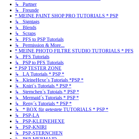
↳ Partner
↳ Freunde
* MEINE PAINT SHOP PRO TUTORIALS * PSP
↳ Signtags
↳ Blends
↳ Scraps
↳ PFS to PSP Tutorials
↳ Permission & More...
* MEINE PHOTO FILTRE STUDIO TUTORIALS * PFS
↳ PFS Tutorials
↳ PSP to PFS Tutorials
* PSP TESTER ZONE
↳ LA Tutorials * PSP *
↳ KleineHexe´s Tutorials *PSP *
↳ Kniri´s Tutorials * PSP *
↳ Sternchen´s Tutoials * PSP *
↳ Mermaid´s Tutorials * PSP *
↳ Reny´s Tutorials * PSP *
↳ * BOX für getestete TUTORIALS * PSP *
↳ PSP-LA
↳ PSP-KLEINEHEXE
↳ PSP-KNIRI
↳ PSP-STERNCHEN
↳ PSP-MERMAID