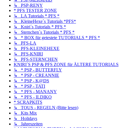
↳ PSP-RENY
* PFS TESTER ZONE
↳ LA Tutorials * PFS *
↳ KleineHexe´s Tutorials *PFS*
↳ Kniri´s Tutorials * PFS *
↳ Sternchen´s Tutorials * PFS *
↳ * BOX für getestete TUTORIALS * PFS *
↳ PFS-LA
↳ PFS-KLEINEHEXE
↳ PFS-KNIRI
↳ PFS-STERNCHEN
KNIRI´S PSP & PFS ZONE für ÄLTERE TUTORIALS
↳ * PSP - BUTTERFLY
↳ * PSP - CREANNIE
↳ * PSP - K@DS
↳ * PSP - TATI
↳ * PFS - MANANY
↳ * PFS - ILDIKO
* SCRAPKITS
↳ TOUS - REGELN (Bitte lesen)
↳ Kits Mix
↳ Holidays
↳ Jahreszeiten