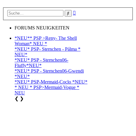
Erweiterte
Suche
Suche
FORUMS NEUIGKEITEN
*NEU** PSP >Reny- The Shell
Woman* NEU *
*NEU* PSP- Sternchen - Pálma *
NEU*
*NEU* PSP - Sternchen06-
Fluffy*NEU*
*NEU* PSP - Sternchen06-Gwendi
*NEU*
*NEU* PSP-Mermaid-Coclo *NEU*
* NEU * PSP>Mermaid-Vogue *
NEU
❮
❯