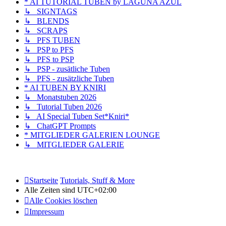
* AI TUTORIAL TUBEN by LAGUNA AZUL
↳ SIGNTAGS
↳ BLENDS
↳ SCRAPS
↳ PFS TUBEN
↳ PSP to PFS
↳ PFS to PSP
↳ PSP - zusätliche Tuben
↳ PFS - zusätzliche Tuben
* AI TUBEN BY KNIRI
↳ Monatstuben 2026
↳ Tutorial Tuben 2026
↳ AI Special Tuben Set*Kniri*
↳ ChatGPT Prompts
* MITGLIEDER GALERIEN LOUNGE
↳ MITGLIEDER GALERIE
Startseite
Tutorials, Stuff & More
Alle Zeiten sind
UTC+02:00
Alle Cookies löschen
Impressum