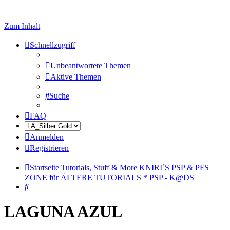
Zum Inhalt
Schnellzugriff
Unbeantwortete Themen
Aktive Themen
Suche
FAQ
Anmelden
Registrieren
Startseite
Tutorials, Stuff & More
KNIRI´S PSP & PFS
ZONE für ÄLTERE TUTORIALS
* PSP - K@DS
Suche
LAGUNA AZUL