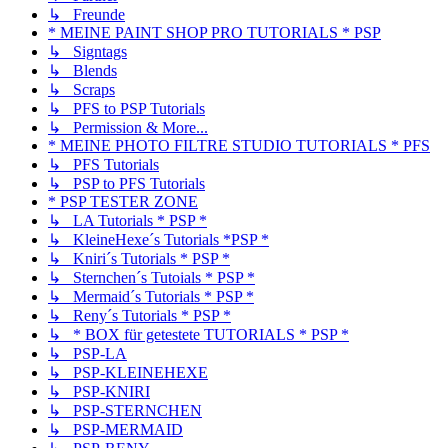
↳ Freunde
* MEINE PAINT SHOP PRO TUTORIALS * PSP
↳ Signtags
↳ Blends
↳ Scraps
↳ PFS to PSP Tutorials
↳ Permission & More...
* MEINE PHOTO FILTRE STUDIO TUTORIALS * PFS
↳ PFS Tutorials
↳ PSP to PFS Tutorials
* PSP TESTER ZONE
↳ LA Tutorials * PSP *
↳ KleineHexe´s Tutorials *PSP *
↳ Kniri´s Tutorials * PSP *
↳ Sternchen´s Tutoials * PSP *
↳ Mermaid´s Tutorials * PSP *
↳ Reny´s Tutorials * PSP *
↳ * BOX für getestete TUTORIALS * PSP *
↳ PSP-LA
↳ PSP-KLEINEHEXE
↳ PSP-KNIRI
↳ PSP-STERNCHEN
↳ PSP-MERMAID