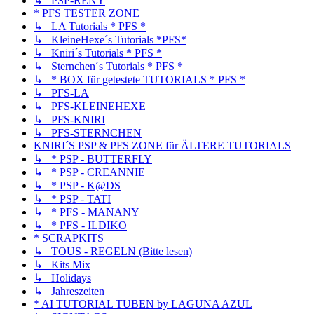
↳ PSP-RENY
* PFS TESTER ZONE
↳ LA Tutorials * PFS *
↳ KleineHexe´s Tutorials *PFS*
↳ Kniri´s Tutorials * PFS *
↳ Sternchen´s Tutorials * PFS *
↳ * BOX für getestete TUTORIALS * PFS *
↳ PFS-LA
↳ PFS-KLEINEHEXE
↳ PFS-KNIRI
↳ PFS-STERNCHEN
KNIRI´S PSP & PFS ZONE für ÄLTERE TUTORIALS
↳ * PSP - BUTTERFLY
↳ * PSP - CREANNIE
↳ * PSP - K@DS
↳ * PSP - TATI
↳ * PFS - MANANY
↳ * PFS - ILDIKO
* SCRAPKITS
↳ TOUS - REGELN (Bitte lesen)
↳ Kits Mix
↳ Holidays
↳ Jahreszeiten
* AI TUTORIAL TUBEN by LAGUNA AZUL