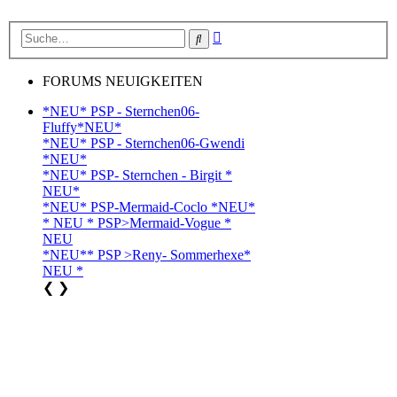
Erweiterte
Suche
Suche
FORUMS NEUIGKEITEN
*NEU* PSP - Sternchen06-
Fluffy*NEU*
*NEU* PSP - Sternchen06-Gwendi
*NEU*
*NEU* PSP- Sternchen - Birgit *
NEU*
*NEU* PSP-Mermaid-Coclo *NEU*
* NEU * PSP>Mermaid-Vogue *
NEU
*NEU** PSP >Reny- Sommerhexe*
NEU *
❮
❯