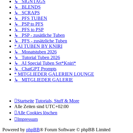
↳ SIGNTAGS
↳ BLENDS
↳ SCRAPS
↳ PFS TUBEN
↳ PSP to PFS
↳ PFS to PSP
↳ PSP - zusätliche Tuben
↳ PFS - zusätzliche Tuben
* AI TUBEN BY KNIRI
↳ Monatstuben 2026
↳ Tutorial Tuben 2026
↳ AI Special Tuben Set*Kniri*
↳ ChatGPT Prompts
* MITGLIEDER GALERIEN LOUNGE
↳ MITGLIEDER GALERIE
Startseite
Tutorials, Stuff & More
Alle Zeiten sind
UTC+02:00
Alle Cookies löschen
Impressum
Powered by
phpBB
® Forum Software © phpBB Limited