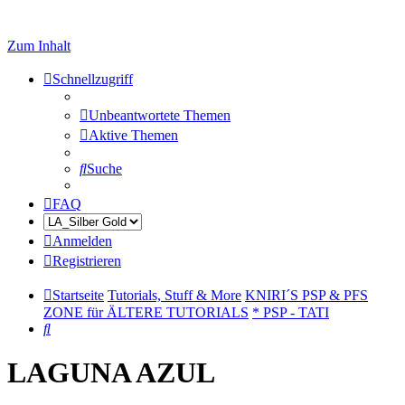
Zum Inhalt
Schnellzugriff
Unbeantwortete Themen
Aktive Themen
Suche
FAQ
Anmelden
Registrieren
Startseite
Tutorials, Stuff & More
KNIRI´S PSP & PFS
ZONE für ÄLTERE TUTORIALS
* PSP - TATI
Suche
LAGUNA AZUL