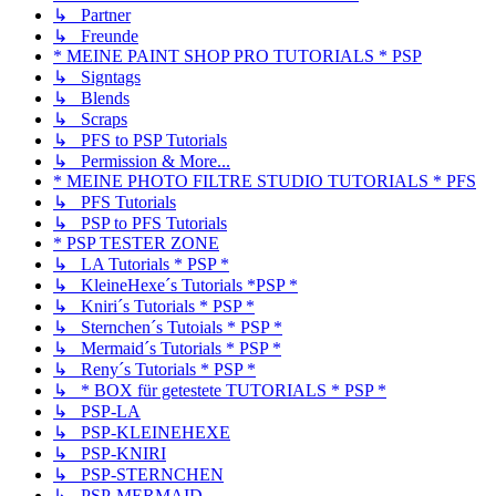
↳ Partner
↳ Freunde
* MEINE PAINT SHOP PRO TUTORIALS * PSP
↳ Signtags
↳ Blends
↳ Scraps
↳ PFS to PSP Tutorials
↳ Permission & More...
* MEINE PHOTO FILTRE STUDIO TUTORIALS * PFS
↳ PFS Tutorials
↳ PSP to PFS Tutorials
* PSP TESTER ZONE
↳ LA Tutorials * PSP *
↳ KleineHexe´s Tutorials *PSP *
↳ Kniri´s Tutorials * PSP *
↳ Sternchen´s Tutoials * PSP *
↳ Mermaid´s Tutorials * PSP *
↳ Reny´s Tutorials * PSP *
↳ * BOX für getestete TUTORIALS * PSP *
↳ PSP-LA
↳ PSP-KLEINEHEXE
↳ PSP-KNIRI
↳ PSP-STERNCHEN
↳ PSP-MERMAID