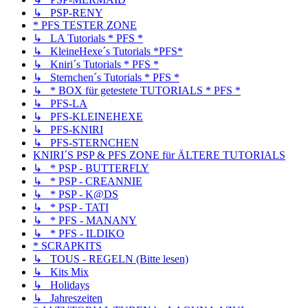
↳ PSP-RENY
* PFS TESTER ZONE
↳ LA Tutorials * PFS *
↳ KleineHexe´s Tutorials *PFS*
↳ Kniri´s Tutorials * PFS *
↳ Sternchen´s Tutorials * PFS *
↳ * BOX für getestete TUTORIALS * PFS *
↳ PFS-LA
↳ PFS-KLEINEHEXE
↳ PFS-KNIRI
↳ PFS-STERNCHEN
KNIRI´S PSP & PFS ZONE für ÄLTERE TUTORIALS
↳ * PSP - BUTTERFLY
↳ * PSP - CREANNIE
↳ * PSP - K@DS
↳ * PSP - TATI
↳ * PFS - MANANY
↳ * PFS - ILDIKO
* SCRAPKITS
↳ TOUS - REGELN (Bitte lesen)
↳ Kits Mix
↳ Holidays
↳ Jahreszeiten