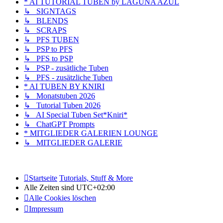
* AI TUTORIAL TUBEN by LAGUNA AZUL
↳ SIGNTAGS
↳ BLENDS
↳ SCRAPS
↳ PFS TUBEN
↳ PSP to PFS
↳ PFS to PSP
↳ PSP - zusätliche Tuben
↳ PFS - zusätzliche Tuben
* AI TUBEN BY KNIRI
↳ Monatstuben 2026
↳ Tutorial Tuben 2026
↳ AI Special Tuben Set*Kniri*
↳ ChatGPT Prompts
* MITGLIEDER GALERIEN LOUNGE
↳ MITGLIEDER GALERIE
Startseite
Tutorials, Stuff & More
Alle Zeiten sind
UTC+02:00
Alle Cookies löschen
Impressum