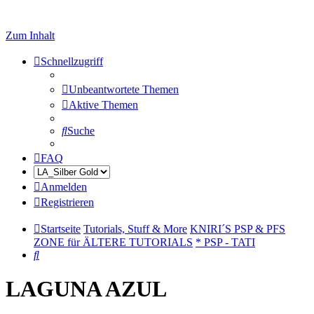
Zum Inhalt
Schnellzugriff
Unbeantwortete Themen
Aktive Themen
Suche
FAQ
Anmelden
Registrieren
Startseite
Tutorials, Stuff & More
KNIRI´S PSP & PFS
ZONE für ÄLTERE TUTORIALS
* PSP - TATI
Suche
LAGUNA AZUL