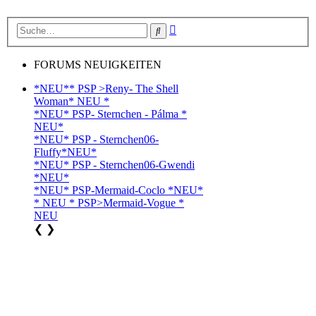
Erweiterte
Suche
Suche
FORUMS NEUIGKEITEN
*NEU** PSP >Reny- The Shell
Woman* NEU *
*NEU* PSP- Sternchen - Pálma *
NEU*
*NEU* PSP - Sternchen06-
Fluffy*NEU*
*NEU* PSP - Sternchen06-Gwendi
*NEU*
*NEU* PSP-Mermaid-Coclo *NEU*
* NEU * PSP>Mermaid-Vogue *
NEU
❮
❯