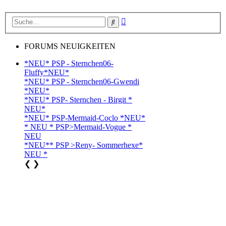
Erweiterte
Suche
Suche
FORUMS NEUIGKEITEN
*NEU* PSP - Sternchen06-
Fluffy*NEU*
*NEU* PSP - Sternchen06-Gwendi
*NEU*
*NEU* PSP- Sternchen - Birgit *
NEU*
*NEU* PSP-Mermaid-Coclo *NEU*
* NEU * PSP>Mermaid-Vogue *
NEU
*NEU** PSP >Reny- Sommerhexe*
NEU *
❮
❯