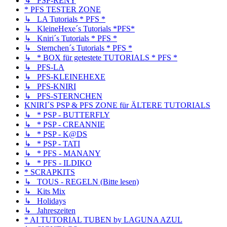
↳ PSP-RENY
* PFS TESTER ZONE
↳ LA Tutorials * PFS *
↳ KleineHexe´s Tutorials *PFS*
↳ Kniri´s Tutorials * PFS *
↳ Sternchen´s Tutorials * PFS *
↳ * BOX für getestete TUTORIALS * PFS *
↳ PFS-LA
↳ PFS-KLEINEHEXE
↳ PFS-KNIRI
↳ PFS-STERNCHEN
KNIRI´S PSP & PFS ZONE für ÄLTERE TUTORIALS
↳ * PSP - BUTTERFLY
↳ * PSP - CREANNIE
↳ * PSP - K@DS
↳ * PSP - TATI
↳ * PFS - MANANY
↳ * PFS - ILDIKO
* SCRAPKITS
↳ TOUS - REGELN (Bitte lesen)
↳ Kits Mix
↳ Holidays
↳ Jahreszeiten
* AI TUTORIAL TUBEN by LAGUNA AZUL