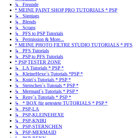
↳ Freunde
* MEINE PAINT SHOP PRO TUTORIALS * PSP
↳ Signtags
↳ Blends
↳ Scraps
↳ PFS to PSP Tutorials
↳ Permission & More...
* MEINE PHOTO FILTRE STUDIO TUTORIALS * PFS
↳ PFS Tutorials
↳ PSP to PFS Tutorials
* PSP TESTER ZONE
↳ LA Tutorials * PSP *
↳ KleineHexe´s Tutorials *PSP *
↳ Kniri´s Tutorials * PSP *
↳ Sternchen´s Tutoials * PSP *
↳ Mermaid´s Tutorials * PSP *
↳ Reny´s Tutorials * PSP *
↳ * BOX für getestete TUTORIALS * PSP *
↳ PSP-LA
↳ PSP-KLEINEHEXE
↳ PSP-KNIRI
↳ PSP-STERNCHEN
↳ PSP-MERMAID