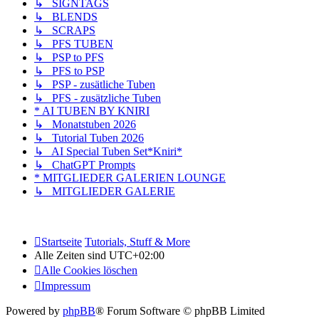
↳ SIGNTAGS
↳ BLENDS
↳ SCRAPS
↳ PFS TUBEN
↳ PSP to PFS
↳ PFS to PSP
↳ PSP - zusätliche Tuben
↳ PFS - zusätzliche Tuben
* AI TUBEN BY KNIRI
↳ Monatstuben 2026
↳ Tutorial Tuben 2026
↳ AI Special Tuben Set*Kniri*
↳ ChatGPT Prompts
* MITGLIEDER GALERIEN LOUNGE
↳ MITGLIEDER GALERIE
Startseite
Tutorials, Stuff & More
Alle Zeiten sind
UTC+02:00
Alle Cookies löschen
Impressum
Powered by
phpBB
® Forum Software © phpBB Limited