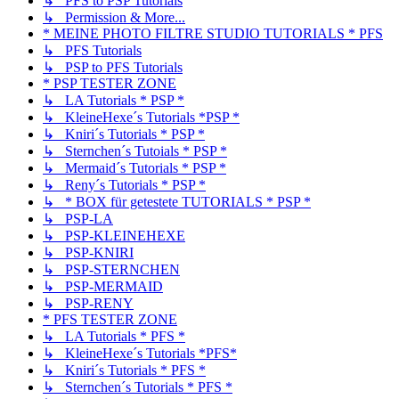
↳ PFS to PSP Tutorials
↳ Permission & More...
* MEINE PHOTO FILTRE STUDIO TUTORIALS * PFS
↳ PFS Tutorials
↳ PSP to PFS Tutorials
* PSP TESTER ZONE
↳ LA Tutorials * PSP *
↳ KleineHexe´s Tutorials *PSP *
↳ Kniri´s Tutorials * PSP *
↳ Sternchen´s Tutoials * PSP *
↳ Mermaid´s Tutorials * PSP *
↳ Reny´s Tutorials * PSP *
↳ * BOX für getestete TUTORIALS * PSP *
↳ PSP-LA
↳ PSP-KLEINEHEXE
↳ PSP-KNIRI
↳ PSP-STERNCHEN
↳ PSP-MERMAID
↳ PSP-RENY
* PFS TESTER ZONE
↳ LA Tutorials * PFS *
↳ KleineHexe´s Tutorials *PFS*
↳ Kniri´s Tutorials * PFS *
↳ Sternchen´s Tutorials * PFS *