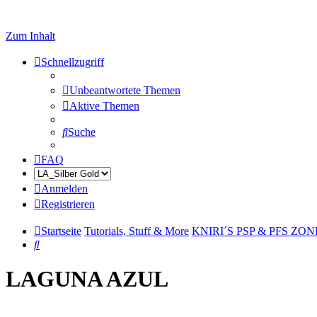
Zum Inhalt
Schnellzugriff
Unbeantwortete Themen
Aktive Themen
Suche
FAQ
Anmelden
Registrieren
Startseite
Tutorials, Stuff & More
KNIRI´S PSP & PFS ZO
Suche
LAGUNA AZUL