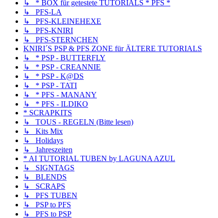
↳ * BOX für getestete TUTORIALS * PFS *
↳ PFS-LA
↳ PFS-KLEINEHEXE
↳ PFS-KNIRI
↳ PFS-STERNCHEN
KNIRI´S PSP & PFS ZONE für ÄLTERE TUTORIALS
↳ * PSP - BUTTERFLY
↳ * PSP - CREANNIE
↳ * PSP - K@DS
↳ * PSP - TATI
↳ * PFS - MANANY
↳ * PFS - ILDIKO
* SCRAPKITS
↳ TOUS - REGELN (Bitte lesen)
↳ Kits Mix
↳ Holidays
↳ Jahreszeiten
* AI TUTORIAL TUBEN by LAGUNA AZUL
↳ SIGNTAGS
↳ BLENDS
↳ SCRAPS
↳ PFS TUBEN
↳ PSP to PFS
↳ PFS to PSP