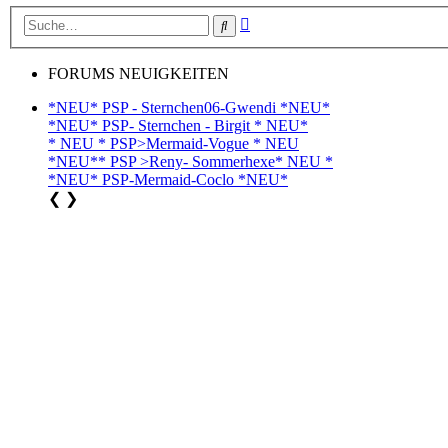
Erweiterte
Suche
Suche
FORUMS NEUIGKEITEN
*NEU* PSP - Sternchen06-Gwendi *NEU*
*NEU* PSP- Sternchen - Birgit * NEU*
* NEU * PSP>Mermaid-Vogue * NEU
*NEU** PSP >Reny- Sommerhexe* NEU *
*NEU* PSP-Mermaid-Coclo *NEU*
❮
❯