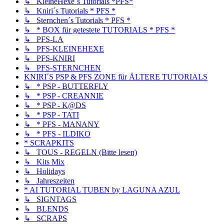
↳ KleineHexe´s Tutorials *PFS*
↳ Kniri´s Tutorials * PFS *
↳ Sternchen´s Tutorials * PFS *
↳ * BOX für getestete TUTORIALS * PFS *
↳ PFS-LA
↳ PFS-KLEINEHEXE
↳ PFS-KNIRI
↳ PFS-STERNCHEN
KNIRI´S PSP & PFS ZONE für ÄLTERE TUTORIALS
↳ * PSP - BUTTERFLY
↳ * PSP - CREANNIE
↳ * PSP - K@DS
↳ * PSP - TATI
↳ * PFS - MANANY
↳ * PFS - ILDIKO
* SCRAPKITS
↳ TOUS - REGELN (Bitte lesen)
↳ Kits Mix
↳ Holidays
↳ Jahreszeiten
* AI TUTORIAL TUBEN by LAGUNA AZUL
↳ SIGNTAGS
↳ BLENDS
↳ SCRAPS