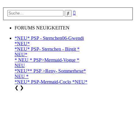
Erweiterte
Suche
Suche
FORUMS NEUIGKEITEN
*NEU* PSP - Sternchen06-Gwendi
*NEU*
*NEU* PSP- Sternchen - Birgit *
NEU*
* NEU * PSP>Mermaid-Vogue *
NEU
*NEU** PSP >Reny- Sommerhexe*
NEU *
*NEU* PSP-Mermaid-Coclo *NEU*
❮
❯