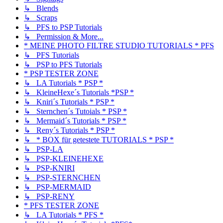
↳ Blends
↳ Scraps
↳ PFS to PSP Tutorials
↳ Permission & More...
* MEINE PHOTO FILTRE STUDIO TUTORIALS * PFS
↳ PFS Tutorials
↳ PSP to PFS Tutorials
* PSP TESTER ZONE
↳ LA Tutorials * PSP *
↳ KleineHexe´s Tutorials *PSP *
↳ Kniri´s Tutorials * PSP *
↳ Sternchen´s Tutoials * PSP *
↳ Mermaid´s Tutorials * PSP *
↳ Reny´s Tutorials * PSP *
↳ * BOX für getestete TUTORIALS * PSP *
↳ PSP-LA
↳ PSP-KLEINEHEXE
↳ PSP-KNIRI
↳ PSP-STERNCHEN
↳ PSP-MERMAID
↳ PSP-RENY
* PFS TESTER ZONE
↳ LA Tutorials * PFS *