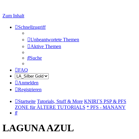
Zum Inhalt
Schnellzugriff
Unbeantwortete Themen
Aktive Themen
Suche
FAQ
Anmelden
Registrieren
Startseite
Tutorials, Stuff & More
KNIRI´S PSP & PFS
ZONE für ÄLTERE TUTORIALS
* PFS - MANANY
Suche
LAGUNA AZUL