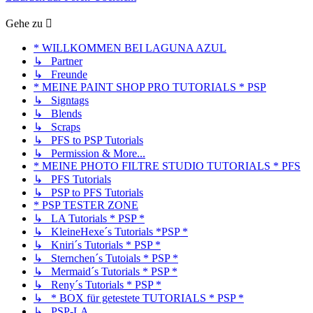
Gehe zu
* WILLKOMMEN BEI LAGUNA AZUL
↳ Partner
↳ Freunde
* MEINE PAINT SHOP PRO TUTORIALS * PSP
↳ Signtags
↳ Blends
↳ Scraps
↳ PFS to PSP Tutorials
↳ Permission & More...
* MEINE PHOTO FILTRE STUDIO TUTORIALS * PFS
↳ PFS Tutorials
↳ PSP to PFS Tutorials
* PSP TESTER ZONE
↳ LA Tutorials * PSP *
↳ KleineHexe´s Tutorials *PSP *
↳ Kniri´s Tutorials * PSP *
↳ Sternchen´s Tutoials * PSP *
↳ Mermaid´s Tutorials * PSP *
↳ Reny´s Tutorials * PSP *
↳ * BOX für getestete TUTORIALS * PSP *
↳ PSP-LA