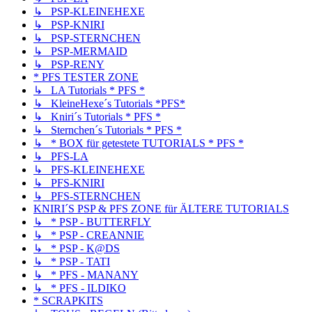
↳ PSP-KLEINEHEXE
↳ PSP-KNIRI
↳ PSP-STERNCHEN
↳ PSP-MERMAID
↳ PSP-RENY
* PFS TESTER ZONE
↳ LA Tutorials * PFS *
↳ KleineHexe´s Tutorials *PFS*
↳ Kniri´s Tutorials * PFS *
↳ Sternchen´s Tutorials * PFS *
↳ * BOX für getestete TUTORIALS * PFS *
↳ PFS-LA
↳ PFS-KLEINEHEXE
↳ PFS-KNIRI
↳ PFS-STERNCHEN
KNIRI´S PSP & PFS ZONE für ÄLTERE TUTORIALS
↳ * PSP - BUTTERFLY
↳ * PSP - CREANNIE
↳ * PSP - K@DS
↳ * PSP - TATI
↳ * PFS - MANANY
↳ * PFS - ILDIKO
* SCRAPKITS