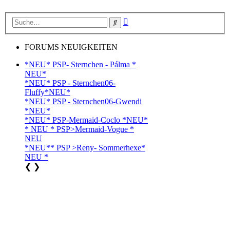
Erweiterte
Suche
Suche
FORUMS NEUIGKEITEN
*NEU* PSP- Sternchen - Pálma *
NEU*
*NEU* PSP - Sternchen06-
Fluffy*NEU*
*NEU* PSP - Sternchen06-Gwendi
*NEU*
*NEU* PSP-Mermaid-Coclo *NEU*
* NEU * PSP>Mermaid-Vogue *
NEU
*NEU** PSP >Reny- Sommerhexe*
NEU *
❮
❯