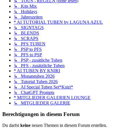
↳ TOUS - REGELN (Bitte lesen)
↳ Kits Mix
↳ Holidays
↳ Jahreszeiten
* AI TUTORIAL TUBEN by LAGUNA AZUL
↳ SIGNTAGS
↳ BLENDS
↳ SCRAPS
↳ PFS TUBEN
↳ PSP to PFS
↳ PFS to PSP
↳ PSP - zusätliche Tuben
↳ PFS - zusätzliche Tuben
* AI TUBEN BY KNIRI
↳ Monatstuben 2026
↳ Tutorial Tuben 2026
↳ AI Special Tuben Set*Kniri*
↳ ChatGPT Prompts
* MITGLIEDER GALERIEN LOUNGE
↳ MITGLIEDER GALERIE
Berechtigungen in diesem Forum
Du darfst
keine
neuen Themen in diesem Forum erstellen.