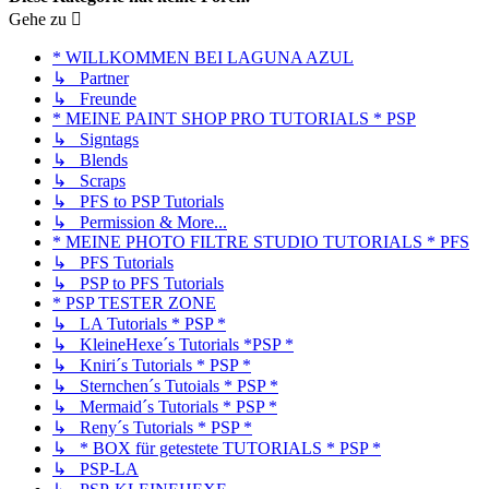
Gehe zu
* WILLKOMMEN BEI LAGUNA AZUL
↳ Partner
↳ Freunde
* MEINE PAINT SHOP PRO TUTORIALS * PSP
↳ Signtags
↳ Blends
↳ Scraps
↳ PFS to PSP Tutorials
↳ Permission & More...
* MEINE PHOTO FILTRE STUDIO TUTORIALS * PFS
↳ PFS Tutorials
↳ PSP to PFS Tutorials
* PSP TESTER ZONE
↳ LA Tutorials * PSP *
↳ KleineHexe´s Tutorials *PSP *
↳ Kniri´s Tutorials * PSP *
↳ Sternchen´s Tutoials * PSP *
↳ Mermaid´s Tutorials * PSP *
↳ Reny´s Tutorials * PSP *
↳ * BOX für getestete TUTORIALS * PSP *
↳ PSP-LA