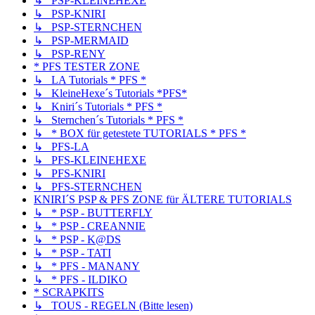
↳ PSP-KLEINEHEXE
↳ PSP-KNIRI
↳ PSP-STERNCHEN
↳ PSP-MERMAID
↳ PSP-RENY
* PFS TESTER ZONE
↳ LA Tutorials * PFS *
↳ KleineHexe´s Tutorials *PFS*
↳ Kniri´s Tutorials * PFS *
↳ Sternchen´s Tutorials * PFS *
↳ * BOX für getestete TUTORIALS * PFS *
↳ PFS-LA
↳ PFS-KLEINEHEXE
↳ PFS-KNIRI
↳ PFS-STERNCHEN
KNIRI´S PSP & PFS ZONE für ÄLTERE TUTORIALS
↳ * PSP - BUTTERFLY
↳ * PSP - CREANNIE
↳ * PSP - K@DS
↳ * PSP - TATI
↳ * PFS - MANANY
↳ * PFS - ILDIKO
* SCRAPKITS
↳ TOUS - REGELN (Bitte lesen)