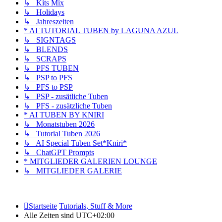
↳ Kits Mix
↳ Holidays
↳ Jahreszeiten
* AI TUTORIAL TUBEN by LAGUNA AZUL
↳ SIGNTAGS
↳ BLENDS
↳ SCRAPS
↳ PFS TUBEN
↳ PSP to PFS
↳ PFS to PSP
↳ PSP - zusätliche Tuben
↳ PFS - zusätzliche Tuben
* AI TUBEN BY KNIRI
↳ Monatstuben 2026
↳ Tutorial Tuben 2026
↳ AI Special Tuben Set*Kniri*
↳ ChatGPT Prompts
* MITGLIEDER GALERIEN LOUNGE
↳ MITGLIEDER GALERIE
Startseite
Tutorials, Stuff & More
Alle Zeiten sind
UTC+02:00