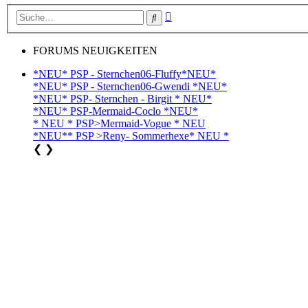
Erweiterte
Suche
Suche
FORUMS NEUIGKEITEN
*NEU* PSP - Sternchen06-Fluffy*NEU*
*NEU* PSP - Sternchen06-Gwendi *NEU*
*NEU* PSP- Sternchen - Birgit * NEU*
*NEU* PSP-Mermaid-Coclo *NEU*
* NEU * PSP>Mermaid-Vogue * NEU
*NEU** PSP >Reny- Sommerhexe* NEU *
❮
❯