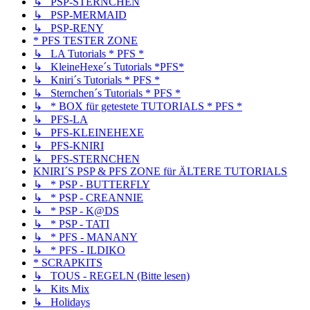
↳ PSP-STERNCHEN
↳ PSP-MERMAID
↳ PSP-RENY
* PFS TESTER ZONE
↳ LA Tutorials * PFS *
↳ KleineHexe´s Tutorials *PFS*
↳ Kniri´s Tutorials * PFS *
↳ Sternchen´s Tutorials * PFS *
↳ * BOX für getestete TUTORIALS * PFS *
↳ PFS-LA
↳ PFS-KLEINEHEXE
↳ PFS-KNIRI
↳ PFS-STERNCHEN
KNIRI´S PSP & PFS ZONE für ÄLTERE TUTORIALS
↳ * PSP - BUTTERFLY
↳ * PSP - CREANNIE
↳ * PSP - K@DS
↳ * PSP - TATI
↳ * PFS - MANANY
↳ * PFS - ILDIKO
* SCRAPKITS
↳ TOUS - REGELN (Bitte lesen)
↳ Kits Mix
↳ Holidays