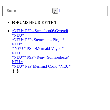
Erweiterte
Suche
Suche
FORUMS NEUIGKEITEN
*NEU* PSP - Sternchen06-Gwendi
*NEU*
*NEU* PSP- Sternchen - Birgit *
NEU*
* NEU * PSP>Mermaid-Vogue *
NEU
*NEU** PSP >Reny- Sommerhexe*
NEU *
*NEU* PSP-Mermaid-Coclo *NEU*
❮
❯