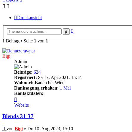
Druckansicht
Erweiterte
Suche
Suche
1 Beitrag • Seite
1
von
1
Bigi
Admin
Beiträge:
624
Registriert:
Sa 17. Apr 2021, 15:14
Wohnort:
Baden bei Wien
Danksagung erhalten:
1 Mal
Kontaktdaten:
Kontaktdaten
von
Website
Bigi
Blends 31-37
Beitrag
von
Bigi
»
Do 10. Aug 2023, 15:10