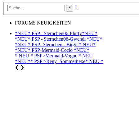
Erweiterte
Suche
Suche
FORUMS NEUIGKEITEN
*NEU* PSP - Sternchen06-Fluffy*NEU*
*NEU* PSP - Sternchen06-Gwendi *NEU*
*NEU* PSP- Sternchen - Birgit * NEU*
*NEU* PSP-Mermaid-Coclo *NEU*
* NEU * PSP>Mermaid-Vogue * NEU
*NEU** PSP >Reny- Sommerhexe* NEU *
❮
❯