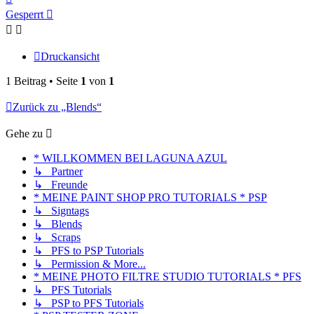
oben
Gesperrt
Druckansicht
1 Beitrag • Seite
1
von
1
Zurück zu „Blends“
Gehe zu
* WILLKOMMEN BEI LAGUNA AZUL
↳ Partner
↳ Freunde
* MEINE PAINT SHOP PRO TUTORIALS * PSP
↳ Signtags
↳ Blends
↳ Scraps
↳ PFS to PSP Tutorials
↳ Permission & More...
* MEINE PHOTO FILTRE STUDIO TUTORIALS * PFS
↳ PFS Tutorials
↳ PSP to PFS Tutorials