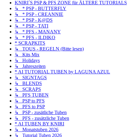
KNIRI´S PSP & PFS ZONE für ÄLTERE TUTORIALS
↳ * PSP - BUTTERFLY
↳ * PSP - CREANNIE
↳ * PSP - K@DS
↳ * PSP - TATI
↳ * PFS - MANANY
↳ * PFS - ILDIKO
* SCRAPKITS
↳ TOUS - REGELN (Bitte lesen)
↳ Kits Mix
↳ Holidays
↳ Jahreszeiten
* AI TUTORIAL TUBEN by LAGUNA AZUL
↳ SIGNTAGS
↳ BLENDS
↳ SCRAPS
↳ PFS TUBEN
↳ PSP to PFS
↳ PFS to PSP
↳ PSP - zusätliche Tuben
↳ PFS - zusätzliche Tuben
* AI TUBEN BY KNIRI
↳ Monatstuben 2026
↳ Tutorial Tuben 2026