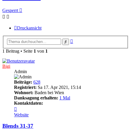
Gesperrt
Druckansicht
Erweiterte
Suche
Suche
1 Beitrag • Seite
1
von
1
Bigi
Admin
Beiträge:
628
Registriert:
Sa 17. Apr 2021, 15:14
Wohnort:
Baden bei Wien
Danksagung erhalten:
1 Mal
Kontaktdaten:
Kontaktdaten
von
Website
Bigi
Blends 31-37