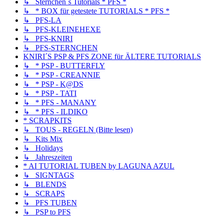
↳ Sternchen´s Tutorials * PFS *
↳ * BOX für getestete TUTORIALS * PFS *
↳ PFS-LA
↳ PFS-KLEINEHEXE
↳ PFS-KNIRI
↳ PFS-STERNCHEN
KNIRI´S PSP & PFS ZONE für ÄLTERE TUTORIALS
↳ * PSP - BUTTERFLY
↳ * PSP - CREANNIE
↳ * PSP - K@DS
↳ * PSP - TATI
↳ * PFS - MANANY
↳ * PFS - ILDIKO
* SCRAPKITS
↳ TOUS - REGELN (Bitte lesen)
↳ Kits Mix
↳ Holidays
↳ Jahreszeiten
* AI TUTORIAL TUBEN by LAGUNA AZUL
↳ SIGNTAGS
↳ BLENDS
↳ SCRAPS
↳ PFS TUBEN
↳ PSP to PFS