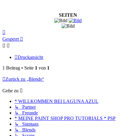
SEITEN
Nach
oben
Gesperrt
Druckansicht
1 Beitrag • Seite
1
von
1
Zurück zu „Blends“
Gehe zu
* WILLKOMMEN BEI LAGUNA AZUL
↳ Partner
↳ Freunde
* MEINE PAINT SHOP PRO TUTORIALS * PSP
↳ Signtags
↳ Blends
↳ Scraps