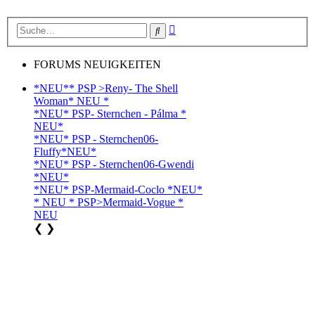
Erweiterte
Suche
Suche
FORUMS NEUIGKEITEN
*NEU** PSP >Reny- The Shell
Woman* NEU *
*NEU* PSP- Sternchen - Pálma *
NEU*
*NEU* PSP - Sternchen06-
Fluffy*NEU*
*NEU* PSP - Sternchen06-Gwendi
*NEU*
*NEU* PSP-Mermaid-Coclo *NEU*
* NEU * PSP>Mermaid-Vogue *
NEU
❮
❯