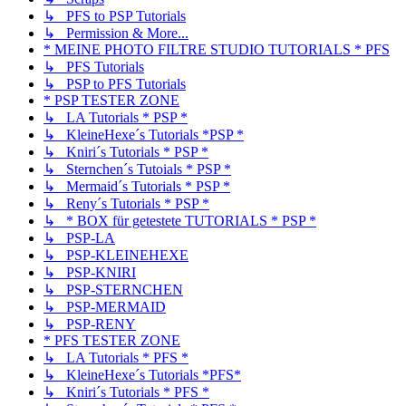
↳ PFS to PSP Tutorials
↳ Permission & More...
* MEINE PHOTO FILTRE STUDIO TUTORIALS * PFS
↳ PFS Tutorials
↳ PSP to PFS Tutorials
* PSP TESTER ZONE
↳ LA Tutorials * PSP *
↳ KleineHexe´s Tutorials *PSP *
↳ Kniri´s Tutorials * PSP *
↳ Sternchen´s Tutoials * PSP *
↳ Mermaid´s Tutorials * PSP *
↳ Reny´s Tutorials * PSP *
↳ * BOX für getestete TUTORIALS * PSP *
↳ PSP-LA
↳ PSP-KLEINEHEXE
↳ PSP-KNIRI
↳ PSP-STERNCHEN
↳ PSP-MERMAID
↳ PSP-RENY
* PFS TESTER ZONE
↳ LA Tutorials * PFS *
↳ KleineHexe´s Tutorials *PFS*
↳ Kniri´s Tutorials * PFS *