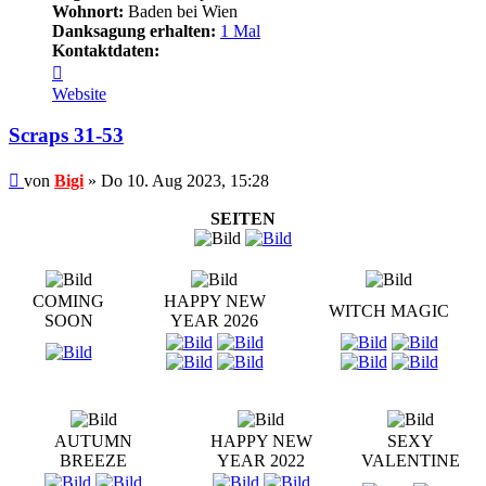
Wohnort:
Baden bei Wien
Danksagung erhalten:
1 Mal
Kontaktdaten:
Kontaktdaten
von
Website
Bigi
Scraps 31-53
Beitrag
von
Bigi
»
Do 10. Aug 2023, 15:28
SEITEN
COMING
HAPPY NEW
WITCH MAGIC
SOON
YEAR 2026
AUTUMN
HAPPY NEW
SEXY
BREEZE
YEAR 2022
VALENTINE