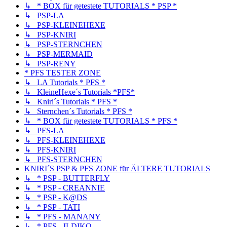
↳ * BOX für getestete TUTORIALS * PSP *
↳ PSP-LA
↳ PSP-KLEINEHEXE
↳ PSP-KNIRI
↳ PSP-STERNCHEN
↳ PSP-MERMAID
↳ PSP-RENY
* PFS TESTER ZONE
↳ LA Tutorials * PFS *
↳ KleineHexe´s Tutorials *PFS*
↳ Kniri´s Tutorials * PFS *
↳ Sternchen´s Tutorials * PFS *
↳ * BOX für getestete TUTORIALS * PFS *
↳ PFS-LA
↳ PFS-KLEINEHEXE
↳ PFS-KNIRI
↳ PFS-STERNCHEN
KNIRI´S PSP & PFS ZONE für ÄLTERE TUTORIALS
↳ * PSP - BUTTERFLY
↳ * PSP - CREANNIE
↳ * PSP - K@DS
↳ * PSP - TATI
↳ * PFS - MANANY
↳ * PFS - ILDIKO