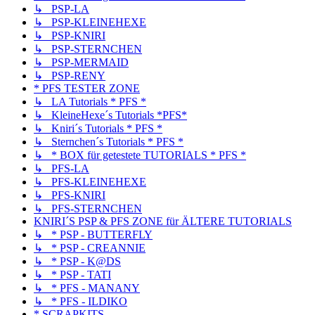
↳ PSP-LA
↳ PSP-KLEINEHEXE
↳ PSP-KNIRI
↳ PSP-STERNCHEN
↳ PSP-MERMAID
↳ PSP-RENY
* PFS TESTER ZONE
↳ LA Tutorials * PFS *
↳ KleineHexe´s Tutorials *PFS*
↳ Kniri´s Tutorials * PFS *
↳ Sternchen´s Tutorials * PFS *
↳ * BOX für getestete TUTORIALS * PFS *
↳ PFS-LA
↳ PFS-KLEINEHEXE
↳ PFS-KNIRI
↳ PFS-STERNCHEN
KNIRI´S PSP & PFS ZONE für ÄLTERE TUTORIALS
↳ * PSP - BUTTERFLY
↳ * PSP - CREANNIE
↳ * PSP - K@DS
↳ * PSP - TATI
↳ * PFS - MANANY
↳ * PFS - ILDIKO
* SCRAPKITS