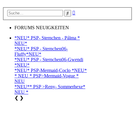
Erweiterte
Suche
Suche
FORUMS NEUIGKEITEN
*NEU* PSP- Sternchen - Pálma *
NEU*
*NEU* PSP - Sternchen06-
Fluffy*NEU*
*NEU* PSP - Sternchen06-Gwendi
*NEU*
*NEU* PSP-Mermaid-Coclo *NEU*
* NEU * PSP>Mermaid-Vogue *
NEU
*NEU** PSP >Reny- Sommerhexe*
NEU *
❮
❯