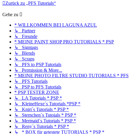
Zurück zu „PFS Tutorials“
Gehe zu
* WILLKOMMEN BEI LAGUNA AZUL
↳ Partner
↳ Freunde
* MEINE PAINT SHOP PRO TUTORIALS * PSP
↳ Signtags
↳ Blends
↳ Scraps
↳ PFS to PSP Tutorials
↳ Permission & More...
* MEINE PHOTO FILTRE STUDIO TUTORIALS * PFS
↳ PFS Tutorials
↳ PSP to PFS Tutorials
* PSP TESTER ZONE
↳ LA Tutorials * PSP *
↳ KleineHexe´s Tutorials *PSP *
↳ Kniri´s Tutorials * PSP *
↳ Sternchen´s Tutoials * PSP *
↳ Mermaid´s Tutorials * PSP *
↳ Reny´s Tutorials * PSP *
↳ * BOX für getestete TUTORIALS * PSP *