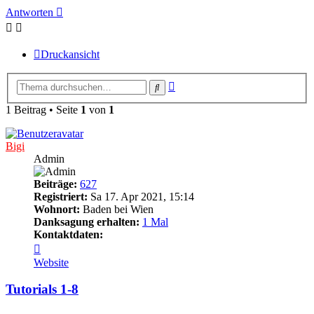
Antworten
Druckansicht
Erweiterte
Suche
Suche
1 Beitrag • Seite
1
von
1
Bigi
Admin
Beiträge:
627
Registriert:
Sa 17. Apr 2021, 15:14
Wohnort:
Baden bei Wien
Danksagung erhalten:
1 Mal
Kontaktdaten:
Kontaktdaten
von
Website
Bigi
Tutorials 1-8