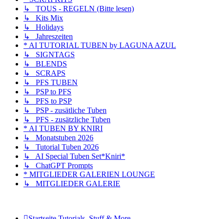
↳ TOUS - REGELN (Bitte lesen)
↳ Kits Mix
↳ Holidays
↳ Jahreszeiten
* AI TUTORIAL TUBEN by LAGUNA AZUL
↳ SIGNTAGS
↳ BLENDS
↳ SCRAPS
↳ PFS TUBEN
↳ PSP to PFS
↳ PFS to PSP
↳ PSP - zusätliche Tuben
↳ PFS - zusätzliche Tuben
* AI TUBEN BY KNIRI
↳ Monatstuben 2026
↳ Tutorial Tuben 2026
↳ AI Special Tuben Set*Kniri*
↳ ChatGPT Prompts
* MITGLIEDER GALERIEN LOUNGE
↳ MITGLIEDER GALERIE
Startseite
Tutorials, Stuff & More