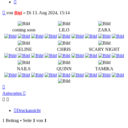
Zitieren
Beitrag
von
Bigi
»
Di 13. Aug 2024, 15:14
coming soon
LILO
ZARA
CELINE
CHRIS
SCARY NIGHT
NAILS
QUINN
TAMIKA
Nach
oben
Antworten
Druckansicht
1 Beitrag • Seite
1
von
1