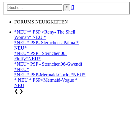
Erweiterte
Suche
Suche
FORUMS NEUIGKEITEN
*NEU** PSP >Reny- The Shell
Woman* NEU *
*NEU* PSP- Sternchen - Pálma *
NEU*
*NEU* PSP - Sternchen06-
Fluffy*NEU*
*NEU* PSP - Sternchen06-Gwendi
*NEU*
*NEU* PSP-Mermaid-Coclo *NEU*
* NEU * PSP>Mermaid-Vogue *
NEU
❮
❯