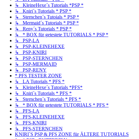
↳ KleineHexe´s Tutorials *PSP *
↳ Kniri´s Tutorials * PSP *
↳ Sternchen´s Tutoials * PSP *
↳ Mermaid´s Tutorials * PSP *
↳ Reny´s Tutorials * PSP *
↳ * BOX für getestete TUTORIALS * PSP *
↳ PSP-LA
↳ PSP-KLEINEHEXE
↳ PSP-KNIRI
↳ PSP-STERNCHEN
↳ PSP-MERMAID
↳ PSP-RENY
* PFS TESTER ZONE
↳ LA Tutorials * PFS *
↳ KleineHexe´s Tutorials *PFS*
↳ Kniri´s Tutorials * PFS *
↳ Sternchen´s Tutorials * PFS *
↳ * BOX für getestete TUTORIALS * PFS *
↳ PFS-LA
↳ PFS-KLEINEHEXE
↳ PFS-KNIRI
↳ PFS-STERNCHEN
KNIRI´S PSP & PFS ZONE für ÄLTERE TUTORIALS