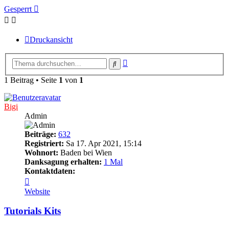
Gesperrt
Druckansicht
Erweiterte
Suche
Suche
1 Beitrag • Seite
1
von
1
Bigi
Admin
Beiträge:
632
Registriert:
Sa 17. Apr 2021, 15:14
Wohnort:
Baden bei Wien
Danksagung erhalten:
1 Mal
Kontaktdaten:
Kontaktdaten
von
Website
Bigi
Tutorials Kits