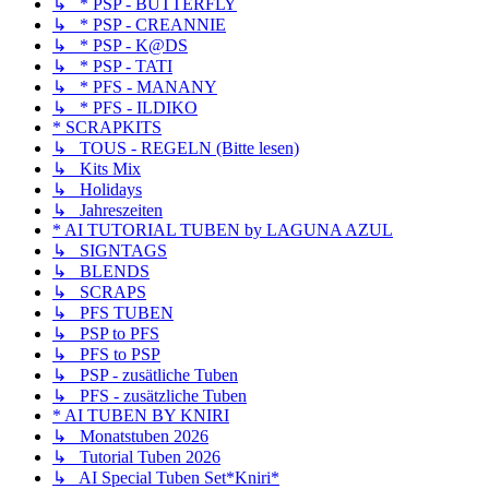
↳ * PSP - BUTTERFLY
↳ * PSP - CREANNIE
↳ * PSP - K@DS
↳ * PSP - TATI
↳ * PFS - MANANY
↳ * PFS - ILDIKO
* SCRAPKITS
↳ TOUS - REGELN (Bitte lesen)
↳ Kits Mix
↳ Holidays
↳ Jahreszeiten
* AI TUTORIAL TUBEN by LAGUNA AZUL
↳ SIGNTAGS
↳ BLENDS
↳ SCRAPS
↳ PFS TUBEN
↳ PSP to PFS
↳ PFS to PSP
↳ PSP - zusätliche Tuben
↳ PFS - zusätzliche Tuben
* AI TUBEN BY KNIRI
↳ Monatstuben 2026
↳ Tutorial Tuben 2026
↳ AI Special Tuben Set*Kniri*