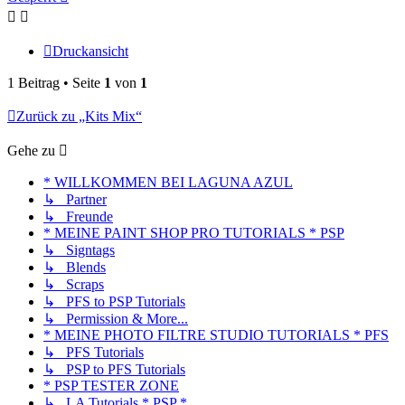
Druckansicht
1 Beitrag • Seite
1
von
1
Zurück zu „Kits Mix“
Gehe zu
* WILLKOMMEN BEI LAGUNA AZUL
↳ Partner
↳ Freunde
* MEINE PAINT SHOP PRO TUTORIALS * PSP
↳ Signtags
↳ Blends
↳ Scraps
↳ PFS to PSP Tutorials
↳ Permission & More...
* MEINE PHOTO FILTRE STUDIO TUTORIALS * PFS
↳ PFS Tutorials
↳ PSP to PFS Tutorials
* PSP TESTER ZONE
↳ LA Tutorials * PSP *