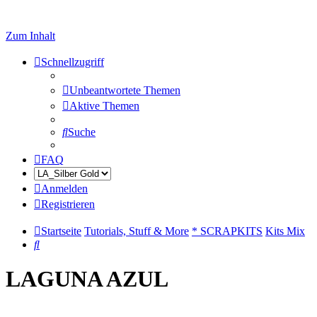
Zum Inhalt
Schnellzugriff
Unbeantwortete Themen
Aktive Themen
Suche
FAQ
Anmelden
Registrieren
Startseite
Tutorials, Stuff & More
* SCRAPKITS
Kits Mix
Suche
LAGUNA AZUL