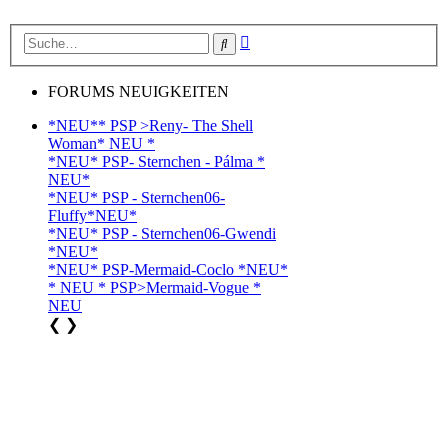
Erweiterte
Suche
Suche
FORUMS NEUIGKEITEN
*NEU** PSP >Reny- The Shell
Woman* NEU *
*NEU* PSP- Sternchen - Pálma *
NEU*
*NEU* PSP - Sternchen06-
Fluffy*NEU*
*NEU* PSP - Sternchen06-Gwendi
*NEU*
*NEU* PSP-Mermaid-Coclo *NEU*
* NEU * PSP>Mermaid-Vogue *
NEU
❮
❯