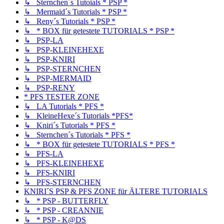
↳ Sternchen´s Tutoials * PSP *
↳ Mermaid´s Tutorials * PSP *
↳ Reny´s Tutorials * PSP *
↳ * BOX für getestete TUTORIALS * PSP *
↳ PSP-LA
↳ PSP-KLEINEHEXE
↳ PSP-KNIRI
↳ PSP-STERNCHEN
↳ PSP-MERMAID
↳ PSP-RENY
* PFS TESTER ZONE
↳ LA Tutorials * PFS *
↳ KleineHexe´s Tutorials *PFS*
↳ Kniri´s Tutorials * PFS *
↳ Sternchen´s Tutorials * PFS *
↳ * BOX für getestete TUTORIALS * PFS *
↳ PFS-LA
↳ PFS-KLEINEHEXE
↳ PFS-KNIRI
↳ PFS-STERNCHEN
KNIRI´S PSP & PFS ZONE für ÄLTERE TUTORIALS
↳ * PSP - BUTTERFLY
↳ * PSP - CREANNIE
↳ * PSP - K@DS