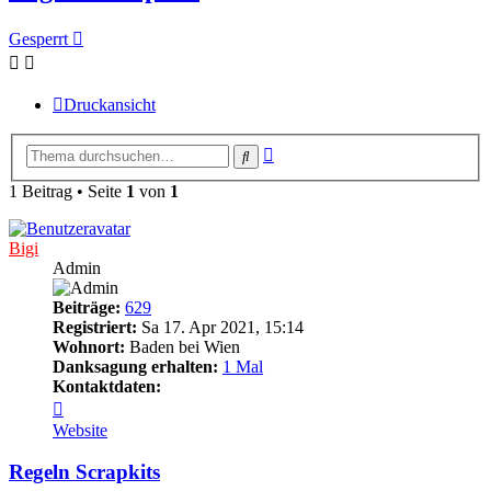
Gesperrt
Druckansicht
Erweiterte
Suche
Suche
1 Beitrag • Seite
1
von
1
Bigi
Admin
Beiträge:
629
Registriert:
Sa 17. Apr 2021, 15:14
Wohnort:
Baden bei Wien
Danksagung erhalten:
1 Mal
Kontaktdaten:
Kontaktdaten
von
Website
Bigi
Regeln Scrapkits