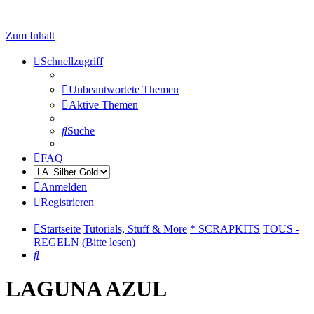
Zum Inhalt
Schnellzugriff
Unbeantwortete Themen
Aktive Themen
Suche
FAQ
Anmelden
Registrieren
Startseite
Tutorials, Stuff & More
* SCRAPKITS
TOUS -
REGELN (Bitte lesen)
Suche
LAGUNA AZUL