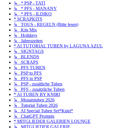
↳ * PSP - TATI
↳ * PFS - MANANY
↳ * PFS - ILDIKO
* SCRAPKITS
↳ TOUS - REGELN (Bitte lesen)
↳ Kits Mix
↳ Holidays
↳ Jahreszeiten
* AI TUTORIAL TUBEN by LAGUNA AZUL
↳ SIGNTAGS
↳ BLENDS
↳ SCRAPS
↳ PFS TUBEN
↳ PSP to PFS
↳ PFS to PSP
↳ PSP - zusätliche Tuben
↳ PFS - zusätzliche Tuben
* AI TUBEN BY KNIRI
↳ Monatstuben 2026
↳ Tutorial Tuben 2026
↳ AI Special Tuben Set*Kniri*
↳ ChatGPT Prompts
* MITGLIEDER GALERIEN LOUNGE
↳ MITGLIEDER GALERIE