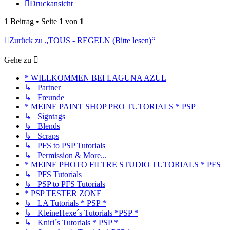
Druckansicht
1 Beitrag • Seite
1
von
1
Zurück zu „TOUS - REGELN (Bitte lesen)“
Gehe zu
* WILLKOMMEN BEI LAGUNA AZUL
↳ Partner
↳ Freunde
* MEINE PAINT SHOP PRO TUTORIALS * PSP
↳ Signtags
↳ Blends
↳ Scraps
↳ PFS to PSP Tutorials
↳ Permission & More...
* MEINE PHOTO FILTRE STUDIO TUTORIALS * PFS
↳ PFS Tutorials
↳ PSP to PFS Tutorials
* PSP TESTER ZONE
↳ LA Tutorials * PSP *
↳ KleineHexe´s Tutorials *PSP *
↳ Kniri´s Tutorials * PSP *