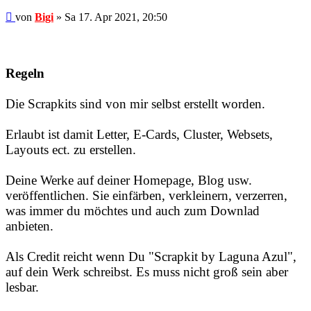
Beitrag
von
Bigi
»
Sa 17. Apr 2021, 20:50
Regeln
Die Scrapkits sind von mir selbst erstellt worden.
Erlaubt ist damit Letter, E-Cards, Cluster, Websets,
Layouts ect. zu erstellen.
Deine Werke auf deiner Homepage, Blog usw.
veröffentlichen. Sie einfärben, verkleinern, verzerren,
was immer du möchtes und auch zum Downlad
anbieten.
Als Credit reicht wenn Du "Scrapkit by Laguna Azul",
auf dein Werk schreibst. Es muss nicht groß sein aber
lesbar.