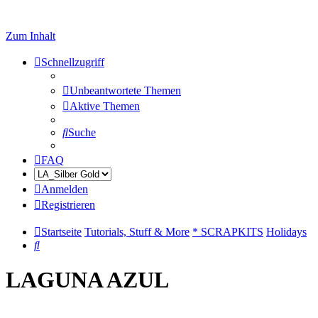
Zum Inhalt
Schnellzugriff
Unbeantwortete Themen
Aktive Themen
Suche
FAQ
Anmelden
Registrieren
Startseite
Tutorials, Stuff & More
* SCRAPKITS
Holidays
Suche
LAGUNA AZUL