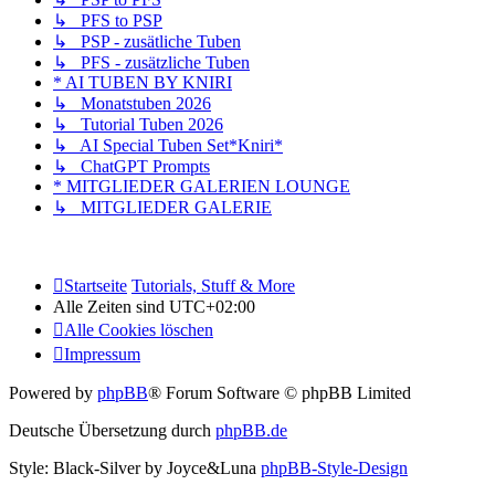
↳ PFS to PSP
↳ PSP - zusätliche Tuben
↳ PFS - zusätzliche Tuben
* AI TUBEN BY KNIRI
↳ Monatstuben 2026
↳ Tutorial Tuben 2026
↳ AI Special Tuben Set*Kniri*
↳ ChatGPT Prompts
* MITGLIEDER GALERIEN LOUNGE
↳ MITGLIEDER GALERIE
Startseite
Tutorials, Stuff & More
Alle Zeiten sind
UTC+02:00
Alle Cookies löschen
Impressum
Powered by
phpBB
® Forum Software © phpBB Limited
Deutsche Übersetzung durch
phpBB.de
Style: Black-Silver by Joyce&Luna
phpBB-Style-Design