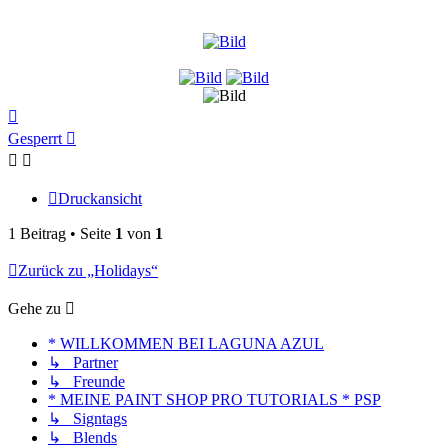
Nach
oben
Gesperrt
Druckansicht
1 Beitrag • Seite
1
von
1
Zurück zu „Holidays“
Gehe zu
* WILLKOMMEN BEI LAGUNA AZUL
↳ Partner
↳ Freunde
* MEINE PAINT SHOP PRO TUTORIALS * PSP
↳ Signtags
↳ Blends