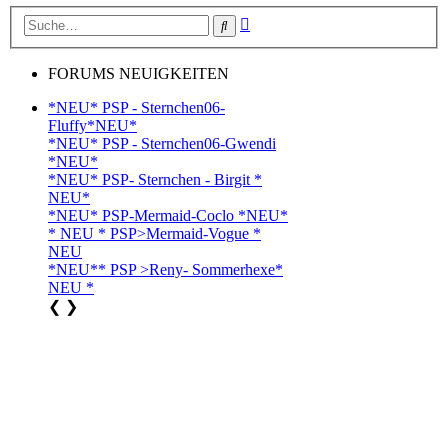
Erweiterte
Suche
Suche
FORUMS NEUIGKEITEN
*NEU* PSP - Sternchen06-
Fluffy*NEU*
*NEU* PSP - Sternchen06-Gwendi
*NEU*
*NEU* PSP- Sternchen - Birgit *
NEU*
*NEU* PSP-Mermaid-Coclo *NEU*
* NEU * PSP>Mermaid-Vogue *
NEU
*NEU** PSP >Reny- Sommerhexe*
NEU *
❮
❯