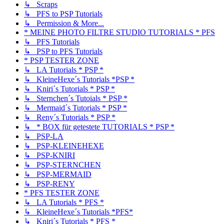
↳ Scraps
↳ PFS to PSP Tutorials
↳ Permission & More...
* MEINE PHOTO FILTRE STUDIO TUTORIALS * PFS
↳ PFS Tutorials
↳ PSP to PFS Tutorials
* PSP TESTER ZONE
↳ LA Tutorials * PSP *
↳ KleineHexe´s Tutorials *PSP *
↳ Kniri´s Tutorials * PSP *
↳ Sternchen´s Tutoials * PSP *
↳ Mermaid´s Tutorials * PSP *
↳ Reny´s Tutorials * PSP *
↳ * BOX für getestete TUTORIALS * PSP *
↳ PSP-LA
↳ PSP-KLEINEHEXE
↳ PSP-KNIRI
↳ PSP-STERNCHEN
↳ PSP-MERMAID
↳ PSP-RENY
* PFS TESTER ZONE
↳ LA Tutorials * PFS *
↳ KleineHexe´s Tutorials *PFS*
↳ Kniri´s Tutorials * PFS *