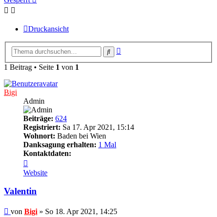
Druckansicht
Erweiterte
Suche
Suche
1 Beitrag • Seite
1
von
1
Bigi
Admin
Beiträge:
624
Registriert:
Sa 17. Apr 2021, 15:14
Wohnort:
Baden bei Wien
Danksagung erhalten:
1 Mal
Kontaktdaten:
Kontaktdaten
von
Website
Bigi
Valentin
Beitrag
von
Bigi
»
So 18. Apr 2021, 14:25