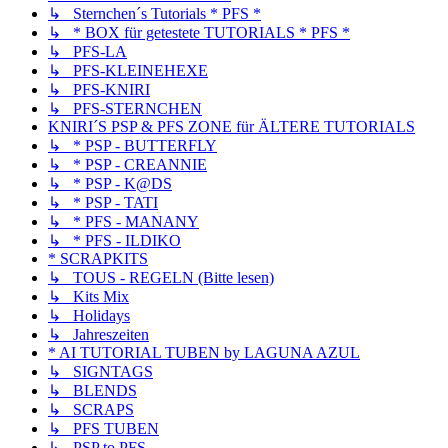
↳ Sternchen´s Tutorials * PFS *
↳ * BOX für getestete TUTORIALS * PFS *
↳ PFS-LA
↳ PFS-KLEINEHEXE
↳ PFS-KNIRI
↳ PFS-STERNCHEN
KNIRI´S PSP & PFS ZONE für ÄLTERE TUTORIALS
↳ * PSP - BUTTERFLY
↳ * PSP - CREANNIE
↳ * PSP - K@DS
↳ * PSP - TATI
↳ * PFS - MANANY
↳ * PFS - ILDIKO
* SCRAPKITS
↳ TOUS - REGELN (Bitte lesen)
↳ Kits Mix
↳ Holidays
↳ Jahreszeiten
* AI TUTORIAL TUBEN by LAGUNA AZUL
↳ SIGNTAGS
↳ BLENDS
↳ SCRAPS
↳ PFS TUBEN
↳ PSP to PFS