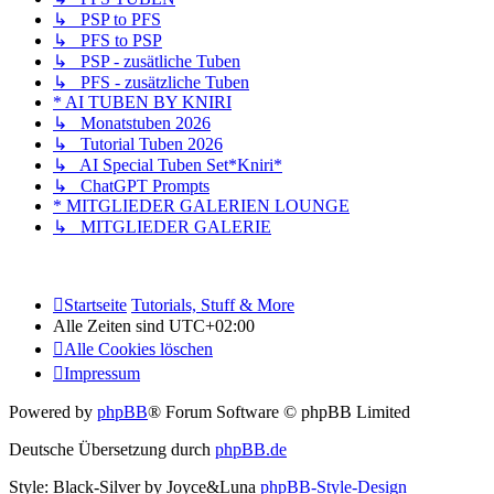
↳ PSP to PFS
↳ PFS to PSP
↳ PSP - zusätliche Tuben
↳ PFS - zusätzliche Tuben
* AI TUBEN BY KNIRI
↳ Monatstuben 2026
↳ Tutorial Tuben 2026
↳ AI Special Tuben Set*Kniri*
↳ ChatGPT Prompts
* MITGLIEDER GALERIEN LOUNGE
↳ MITGLIEDER GALERIE
Startseite
Tutorials, Stuff & More
Alle Zeiten sind
UTC+02:00
Alle Cookies löschen
Impressum
Powered by
phpBB
® Forum Software © phpBB Limited
Deutsche Übersetzung durch
phpBB.de
Style: Black-Silver by Joyce&Luna
phpBB-Style-Design