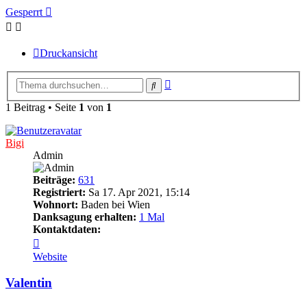
Gesperrt
Druckansicht
Erweiterte
Suche
Suche
1 Beitrag • Seite
1
von
1
Bigi
Admin
Beiträge:
631
Registriert:
Sa 17. Apr 2021, 15:14
Wohnort:
Baden bei Wien
Danksagung erhalten:
1 Mal
Kontaktdaten:
Kontaktdaten
von
Website
Bigi
Valentin