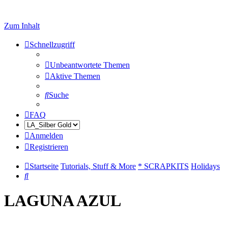
Zum Inhalt
Schnellzugriff
Unbeantwortete Themen
Aktive Themen
Suche
FAQ
Anmelden
Registrieren
Startseite
Tutorials, Stuff & More
* SCRAPKITS
Holidays
Suche
LAGUNA AZUL