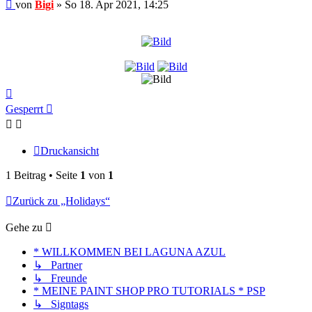
Beitrag
von
Bigi
»
So 18. Apr 2021, 14:25
Nach
oben
Gesperrt
Druckansicht
1 Beitrag • Seite
1
von
1
Zurück zu „Holidays“
Gehe zu
* WILLKOMMEN BEI LAGUNA AZUL
↳ Partner
↳ Freunde
* MEINE PAINT SHOP PRO TUTORIALS * PSP
↳ Signtags