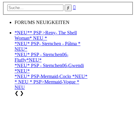
Erweiterte
Suche
Suche
FORUMS NEUIGKEITEN
*NEU** PSP >Reny- The Shell
Woman* NEU *
*NEU* PSP- Sternchen - Pálma *
NEU*
*NEU* PSP - Sternchen06-
Fluffy*NEU*
*NEU* PSP - Sternchen06-Gwendi
*NEU*
*NEU* PSP-Mermaid-Coclo *NEU*
* NEU * PSP>Mermaid-Vogue *
NEU
❮
❯