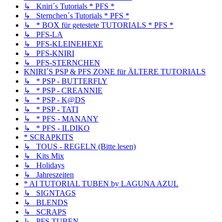
↳ Kniri´s Tutorials * PFS *
↳ Sternchen´s Tutorials * PFS *
↳ * BOX für getestete TUTORIALS * PFS *
↳ PFS-LA
↳ PFS-KLEINEHEXE
↳ PFS-KNIRI
↳ PFS-STERNCHEN
KNIRI´S PSP & PFS ZONE für ÄLTERE TUTORIALS
↳ * PSP - BUTTERFLY
↳ * PSP - CREANNIE
↳ * PSP - K@DS
↳ * PSP - TATI
↳ * PFS - MANANY
↳ * PFS - ILDIKO
* SCRAPKITS
↳ TOUS - REGELN (Bitte lesen)
↳ Kits Mix
↳ Holidays
↳ Jahreszeiten
* AI TUTORIAL TUBEN by LAGUNA AZUL
↳ SIGNTAGS
↳ BLENDS
↳ SCRAPS
↳ PFS TUBEN