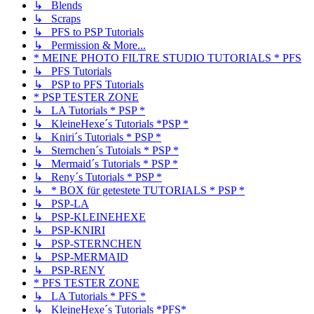
↳ Blends
↳ Scraps
↳ PFS to PSP Tutorials
↳ Permission & More...
* MEINE PHOTO FILTRE STUDIO TUTORIALS * PFS
↳ PFS Tutorials
↳ PSP to PFS Tutorials
* PSP TESTER ZONE
↳ LA Tutorials * PSP *
↳ KleineHexe´s Tutorials *PSP *
↳ Kniri´s Tutorials * PSP *
↳ Sternchen´s Tutoials * PSP *
↳ Mermaid´s Tutorials * PSP *
↳ Reny´s Tutorials * PSP *
↳ * BOX für getestete TUTORIALS * PSP *
↳ PSP-LA
↳ PSP-KLEINEHEXE
↳ PSP-KNIRI
↳ PSP-STERNCHEN
↳ PSP-MERMAID
↳ PSP-RENY
* PFS TESTER ZONE
↳ LA Tutorials * PFS *
↳ KleineHexe´s Tutorials *PFS*