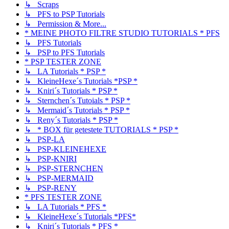
↳ Scraps
↳ PFS to PSP Tutorials
↳ Permission & More...
* MEINE PHOTO FILTRE STUDIO TUTORIALS * PFS
↳ PFS Tutorials
↳ PSP to PFS Tutorials
* PSP TESTER ZONE
↳ LA Tutorials * PSP *
↳ KleineHexe´s Tutorials *PSP *
↳ Kniri´s Tutorials * PSP *
↳ Sternchen´s Tutoials * PSP *
↳ Mermaid´s Tutorials * PSP *
↳ Reny´s Tutorials * PSP *
↳ * BOX für getestete TUTORIALS * PSP *
↳ PSP-LA
↳ PSP-KLEINEHEXE
↳ PSP-KNIRI
↳ PSP-STERNCHEN
↳ PSP-MERMAID
↳ PSP-RENY
* PFS TESTER ZONE
↳ LA Tutorials * PFS *
↳ KleineHexe´s Tutorials *PFS*
↳ Kniri´s Tutorials * PFS *