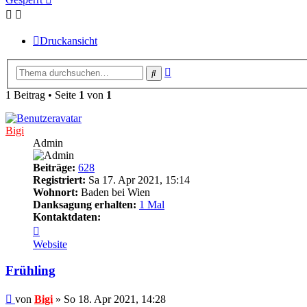
Druckansicht
Erweiterte
Suche
Suche
1 Beitrag • Seite
1
von
1
Bigi
Admin
Beiträge:
628
Registriert:
Sa 17. Apr 2021, 15:14
Wohnort:
Baden bei Wien
Danksagung erhalten:
1 Mal
Kontaktdaten:
Kontaktdaten
von
Website
Bigi
Frühling
Beitrag
von
Bigi
»
So 18. Apr 2021, 14:28