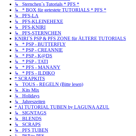
↳ Sternchen´s Tutorials * PFS *
↳ * BOX für getestete TUTORIALS * PFS *
↳ PFS-LA
↳ PFS-KLEINEHEXE
↳ PFS-KNIRI
↳ PFS-STERNCHEN
KNIRI´S PSP & PFS ZONE für ÄLTERE TUTORIALS
↳ * PSP - BUTTERFLY
↳ * PSP - CREANNIE
↳ * PSP - K@DS
↳ * PSP - TATI
↳ * PFS - MANANY
↳ * PFS - ILDIKO
* SCRAPKITS
↳ TOUS - REGELN (Bitte lesen)
↳ Kits Mix
↳ Holidays
↳ Jahreszeiten
* AI TUTORIAL TUBEN by LAGUNA AZUL
↳ SIGNTAGS
↳ BLENDS
↳ SCRAPS
↳ PFS TUBEN
↳ PSP to PFS