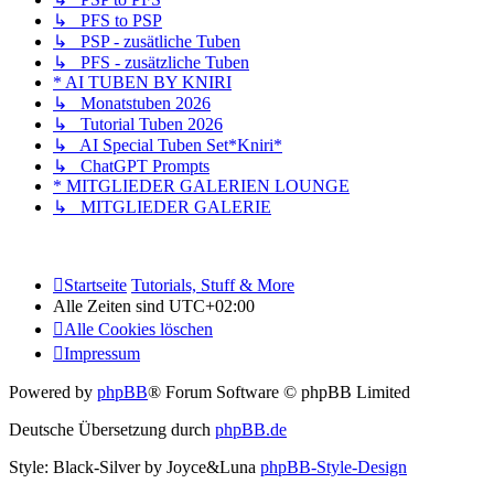
↳ PFS to PSP
↳ PSP - zusätliche Tuben
↳ PFS - zusätzliche Tuben
* AI TUBEN BY KNIRI
↳ Monatstuben 2026
↳ Tutorial Tuben 2026
↳ AI Special Tuben Set*Kniri*
↳ ChatGPT Prompts
* MITGLIEDER GALERIEN LOUNGE
↳ MITGLIEDER GALERIE
Startseite
Tutorials, Stuff & More
Alle Zeiten sind
UTC+02:00
Alle Cookies löschen
Impressum
Powered by
phpBB
® Forum Software © phpBB Limited
Deutsche Übersetzung durch
phpBB.de
Style: Black-Silver by Joyce&Luna
phpBB-Style-Design