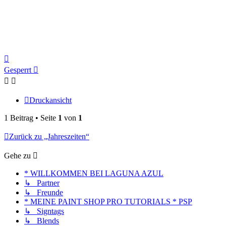
Nach
oben
Gesperrt
Druckansicht
1 Beitrag • Seite
1
von
1
Zurück zu „Jahreszeiten“
Gehe zu
* WILLKOMMEN BEI LAGUNA AZUL
↳ Partner
↳ Freunde
* MEINE PAINT SHOP PRO TUTORIALS * PSP
↳ Signtags
↳ Blends