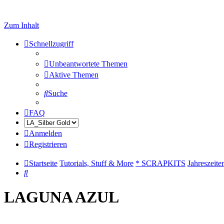
Zum Inhalt
Schnellzugriff
Unbeantwortete Themen
Aktive Themen
Suche
FAQ
Anmelden
Registrieren
Startseite
Tutorials, Stuff & More
* SCRAPKITS
Jahreszeite
Suche
LAGUNA AZUL