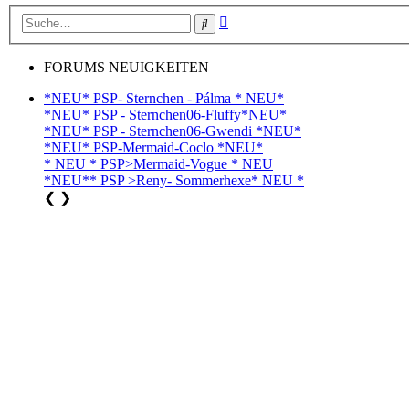
Erweiterte
Suche
Suche
FORUMS NEUIGKEITEN
*NEU* PSP- Sternchen - Pálma * NEU*
*NEU* PSP - Sternchen06-Fluffy*NEU*
*NEU* PSP - Sternchen06-Gwendi *NEU*
*NEU* PSP-Mermaid-Coclo *NEU*
* NEU * PSP>Mermaid-Vogue * NEU
*NEU** PSP >Reny- Sommerhexe* NEU *
❮
❯