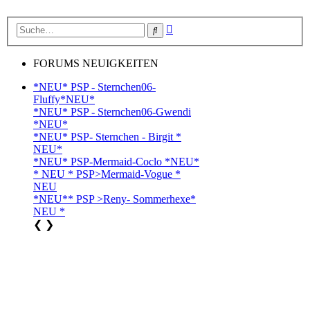
Erweiterte
Suche
Suche
FORUMS NEUIGKEITEN
*NEU* PSP - Sternchen06-
Fluffy*NEU*
*NEU* PSP - Sternchen06-Gwendi
*NEU*
*NEU* PSP- Sternchen - Birgit *
NEU*
*NEU* PSP-Mermaid-Coclo *NEU*
* NEU * PSP>Mermaid-Vogue *
NEU
*NEU** PSP >Reny- Sommerhexe*
NEU *
❮
❯