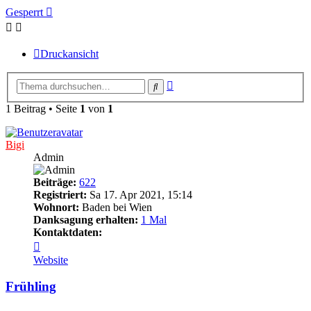
Gesperrt
Druckansicht
Erweiterte
Suche
Suche
1 Beitrag • Seite
1
von
1
Bigi
Admin
Beiträge:
622
Registriert:
Sa 17. Apr 2021, 15:14
Wohnort:
Baden bei Wien
Danksagung erhalten:
1 Mal
Kontaktdaten:
Kontaktdaten
von
Website
Bigi
Frühling