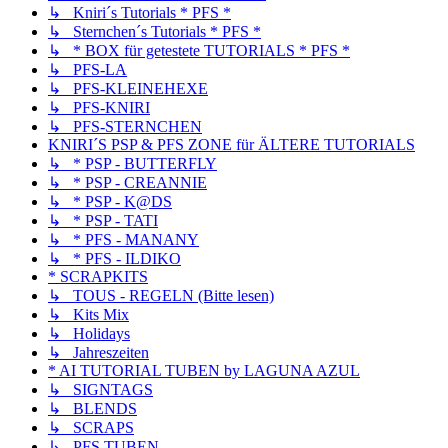
↳ Kniri´s Tutorials * PFS *
↳ Sternchen´s Tutorials * PFS *
↳ * BOX für getestete TUTORIALS * PFS *
↳ PFS-LA
↳ PFS-KLEINEHEXE
↳ PFS-KNIRI
↳ PFS-STERNCHEN
KNIRI´S PSP & PFS ZONE für ÄLTERE TUTORIALS
↳ * PSP - BUTTERFLY
↳ * PSP - CREANNIE
↳ * PSP - K@DS
↳ * PSP - TATI
↳ * PFS - MANANY
↳ * PFS - ILDIKO
* SCRAPKITS
↳ TOUS - REGELN (Bitte lesen)
↳ Kits Mix
↳ Holidays
↳ Jahreszeiten
* AI TUTORIAL TUBEN by LAGUNA AZUL
↳ SIGNTAGS
↳ BLENDS
↳ SCRAPS
↳ PFS TUBEN