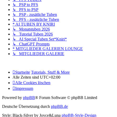
↳ PSP to PFS
↳ PFS to PSP
↳ PSP - zusätliche Tuben
↳ PFS - zusätzliche Tuben
* AI TUBEN BY KNIRI
↳ Monatstuben 2026
↳ Tutorial Tuben 2026
↳ AI Special Tuben Set*Kniri*
↳ ChatGPT Prompts
* MITGLIEDER GALERIEN LOUNGE
↳ MITGLIEDER GALERIE
Startseite
Tutorials, Stuff & More
Alle Zeiten sind
UTC+02:00
Alle Cookies löschen
Impressum
Powered by
phpBB
® Forum Software © phpBB Limited
Deutsche Übersetzung durch
phpBB.de
Style: Black-Silver by Joyce&Luna
phpBB-Style-Design