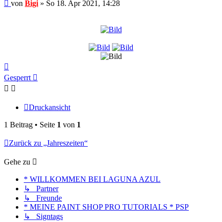
Beitrag
von
Bigi
»
So 18. Apr 2021, 14:28
Nach
oben
Gesperrt
Druckansicht
1 Beitrag • Seite
1
von
1
Zurück zu „Jahreszeiten“
Gehe zu
* WILLKOMMEN BEI LAGUNA AZUL
↳ Partner
↳ Freunde
* MEINE PAINT SHOP PRO TUTORIALS * PSP
↳ Signtags