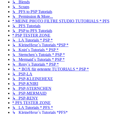
↳ Blends
↳ Scraps
↳ PFS to PSP Tutorials
↳ Permission & More...
* MEINE PHOTO FILTRE STUDIO TUTORIALS * PFS
↳ PFS Tutorials
↳ PSP to PFS Tutorials
* PSP TESTER ZONE
↳ LA Tutorials * PSP *
↳ KleineHexe´s Tutorials *PSP *
↳ Kniri´s Tutorials * PSP *
↳ Sternchen´s Tutoials * PSP *
↳ Mermaid´s Tutorials * PSP *
↳ Reny´s Tutorials * PSP *
↳ * BOX für getestete TUTORIALS * PSP *
↳ PSP-LA
↳ PSP-KLEINEHEXE
↳ PSP-KNIRI
↳ PSP-STERNCHEN
↳ PSP-MERMAID
↳ PSP-RENY
* PFS TESTER ZONE
↳ LA Tutorials * PFS *
↳ KleineHexe´s Tutorials *PFS*