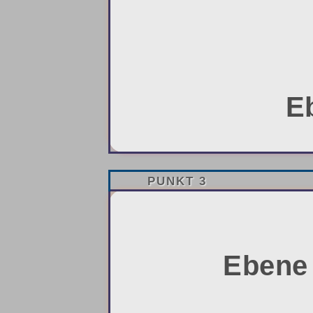
E
PUNKT 3
Ebene 