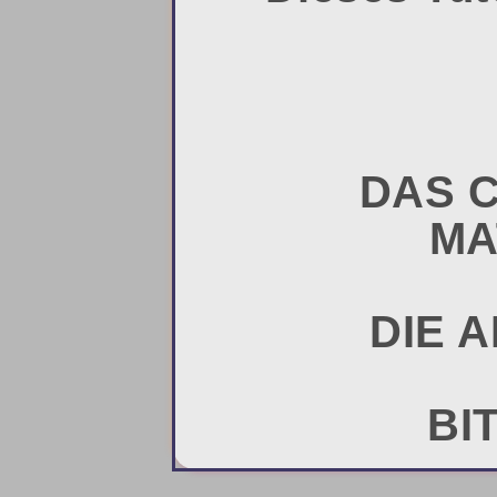
DAS C
MA
DIE A
BI